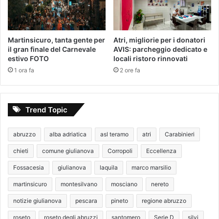
Martinsicuro, tanta gente per
Atri, migliorie per i donatori
il gran finale del Carnevale
AVIS: parcheggio dedicato e
estivo FOTO
locali ristoro rinnovati
1 ora fa
2 ore fa
Trend Topic
abruzzo
alba adriatica
asl teramo
atri
Carabinieri
chieti
comune giulianova
Corropoli
Eccellenza
Fossacesia
giulianova
laquila
marco marsilio
martinsicuro
montesilvano
mosciano
nereto
notizie giulianova
pescara
pineto
regione abruzzo
roseto
roseto degli abruzzi
santomero
Serie D
silvi