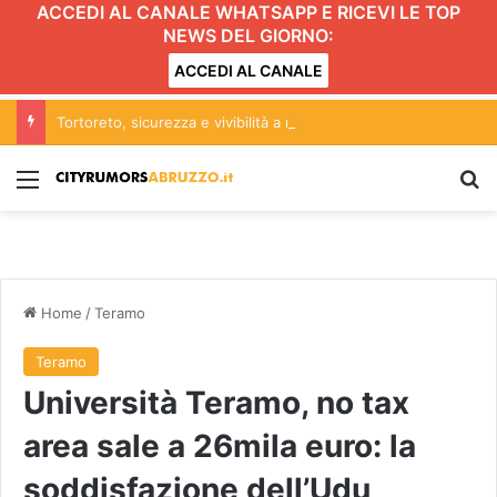
ACCEDI AL CANALE WHATSAPP E RICEVI LE TOP
NEWS DEL GIORNO:
ACCEDI AL CANALE
Tortoreto, sicurezza e vivibilità a rischio: le proposte per una città più sicura e a misura di pedone
Menu
C
Home
/
Teramo
Teramo
Università Teramo, no tax
area sale a 26mila euro: la
soddisfazione dell’Udu