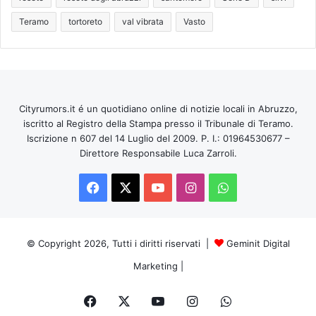
Teramo
tortoreto
val vibrata
Vasto
Cityrumors.it é un quotidiano online di notizie locali in Abruzzo,
iscritto al Registro della Stampa presso il Tribunale di Teramo.
Iscrizione n 607 del 14 Luglio del 2009. P. I.: 01964530677 –
Direttore Responsabile Luca Zarroli.
Facebook
X
You
Instagram
WhatsApp
Tube
© Copyright 2026, Tutti i diritti riservati |
Geminit Digital
Marketing
|
Facebook
X
You
Instagram
WhatsApp