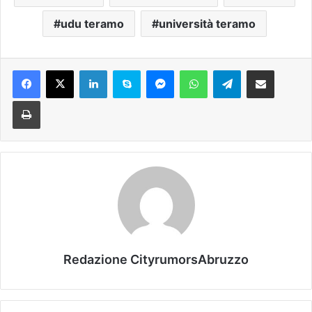
udu teramo
università teramo
Facebook
X
LinkedIn
Skype
Messenger
WhatsApp
Telegram
Condividi via mail
Stampa
Redazione CityrumorsAbruzzo