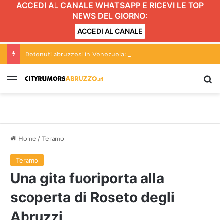
ACCEDI AL CANALE WHATSAPP E RICEVI LE TOP
NEWS DEL GIORNO:
ACCEDI AL CANALE
Detenuti abruzzesi in Venezuela: l’appello del presidente Marsilio
Menu
C
Home
/
Teramo
Teramo
Una gita fuoriporta alla
scoperta di Roseto degli
Abruzzi