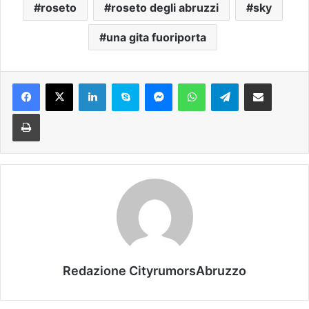
roseto
roseto degli abruzzi
sky
una gita fuoriporta
Facebook
X
LinkedIn
Skype
Messenger
WhatsApp
Telegram
Condividi via mail
Stampa
Redazione CityrumorsAbruzzo