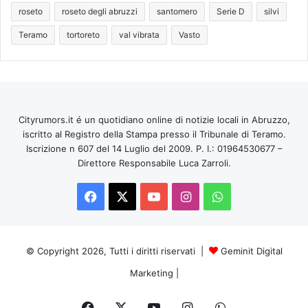
roseto
roseto degli abruzzi
santomero
Serie D
silvi
Teramo
tortoreto
val vibrata
Vasto
Cityrumors.it é un quotidiano online di notizie locali in Abruzzo,
iscritto al Registro della Stampa presso il Tribunale di Teramo.
Iscrizione n 607 del 14 Luglio del 2009. P. I.: 01964530677 –
Direttore Responsabile Luca Zarroli.
Facebook
X
You
Instagram
WhatsApp
Tube
© Copyright 2026, Tutti i diritti riservati |
Geminit Digital
Marketing
|
Facebook
X
You
Instagram
WhatsApp