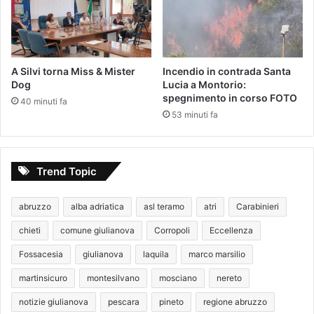
A Silvi torna Miss & Mister
Incendio in contrada Santa
Dog
Lucia a Montorio:
spegnimento in corso FOTO
40 minuti fa
53 minuti fa
Trend Topic
abruzzo
alba adriatica
asl teramo
atri
Carabinieri
chieti
comune giulianova
Corropoli
Eccellenza
Fossacesia
giulianova
laquila
marco marsilio
martinsicuro
montesilvano
mosciano
nereto
notizie giulianova
pescara
pineto
regione abruzzo