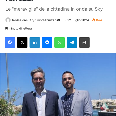
Le "meraviglie" della cittadina in onda su Sky
Redazione CityrumorsAbruzzo
I
22 Luglio 2024
844
n
minuto di lettura
v
Facebook
X
LinkedIn
Messenger
WhatsApp
Telegram
Stampa
i
a
u
n
'
e
m
a
i
l