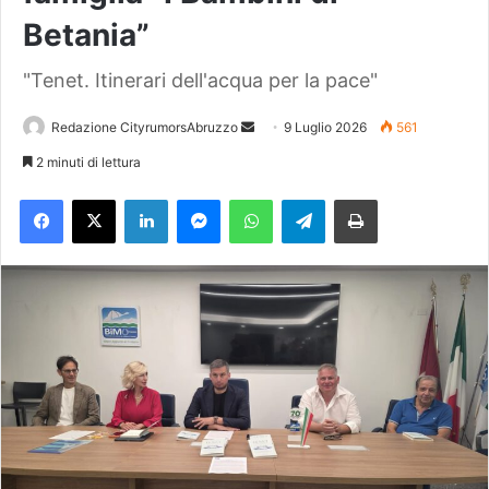
Betania”
"Tenet. Itinerari dell'acqua per la pace"
Redazione CityrumorsAbruzzo
I
9 Luglio 2026
561
n
2 minuti di lettura
v
Facebook
X
LinkedIn
Messenger
WhatsApp
Telegram
Stampa
i
a
u
n
'
e
m
a
i
l