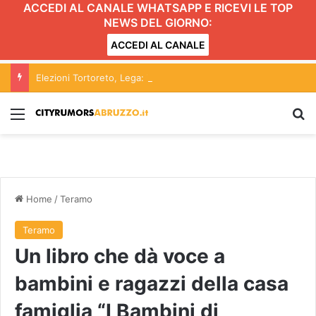
ACCEDI AL CANALE WHATSAPP E RICEVI LE TOP
NEWS DEL GIORNO:
ACCEDI AL CANALE
Elezioni Tortoreto, Lega: il centrodestra deve essere unito, confronto sul progetto per il 2027
Menu
C
Home
/
Teramo
Teramo
Un libro che dà voce a
bambini e ragazzi della casa
famiglia “I Bambini di