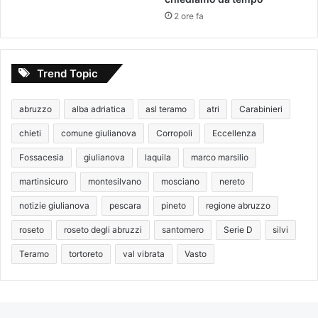
2 ore fa
Trend Topic
abruzzo
alba adriatica
asl teramo
atri
Carabinieri
chieti
comune giulianova
Corropoli
Eccellenza
Fossacesia
giulianova
laquila
marco marsilio
martinsicuro
montesilvano
mosciano
nereto
notizie giulianova
pescara
pineto
regione abruzzo
roseto
roseto degli abruzzi
santomero
Serie D
silvi
Teramo
tortoreto
val vibrata
Vasto