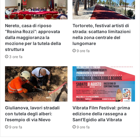
Nereto, casa di riposo
Tortoreto, festival artisti di
“Rosina Rozzi”: approvata
strada: scattano limitazioni
dalla maggioranza la
nella zona centrale del
mozione per la tutela della
lungomare
struttura
9 ore fa
3 ore fa
Giulianova, lavori stradali
Vibrata Film Festival: prima
con tutela degli alberi:
edizione della rassegna a
l’esempio di via Nievo
Sant’Egidio alla Vibrata
9 ore fa
9 ore fa