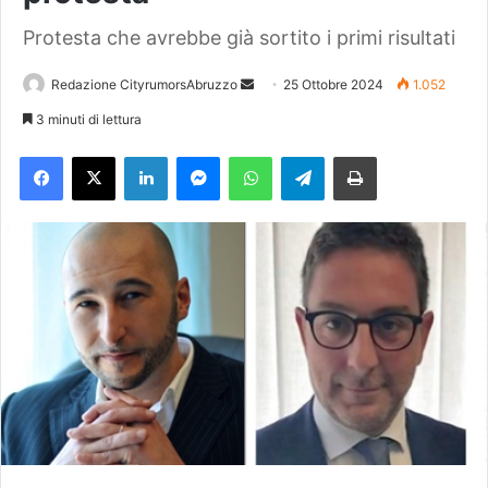
Protesta che avrebbe già sortito i primi risultati
Redazione CityrumorsAbruzzo
I
25 Ottobre 2024
1.052
n
3 minuti di lettura
v
Facebook
X
LinkedIn
Messenger
WhatsApp
Telegram
Stampa
i
a
u
n
'
e
m
a
i
l