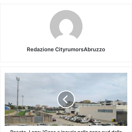
Redazione CityrumorsAbruzzo
Roseto, Lega: "Caos e incuria nella zona sud della