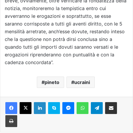
breve, ovviamente, oltre verificare la fondatezza della
notizia, monitoreremo la tempistica entro cui
avverranno le erogazioni e soprattutto, se esse
saranno corrisposte a tutti gli aventi diritto, con le 5
mensilità arretrate, anch’esse dovute, restando inteso
che la questione non potrà dirsi conclusa sino a
quando tutti gli importi dovuti saranno versati e le
erogazioni riprenderanno con puntualità e con la
cadenza concordata”.
pineto
ucraini
Facebook
X
LinkedIn
Skype
Messenger
WhatsApp
Telegram
Condividi via mail
Stampa