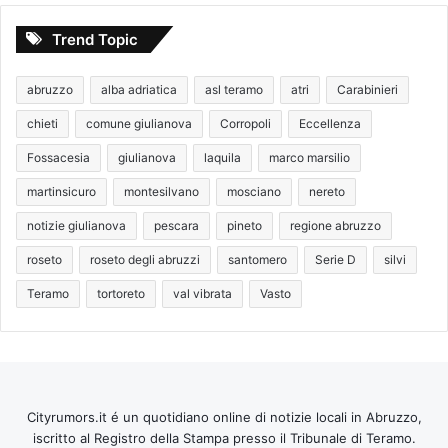
Trend Topic
abruzzo
alba adriatica
asl teramo
atri
Carabinieri
chieti
comune giulianova
Corropoli
Eccellenza
Fossacesia
giulianova
laquila
marco marsilio
martinsicuro
montesilvano
mosciano
nereto
notizie giulianova
pescara
pineto
regione abruzzo
roseto
roseto degli abruzzi
santomero
Serie D
silvi
Teramo
tortoreto
val vibrata
Vasto
Cityrumors.it é un quotidiano online di notizie locali in Abruzzo,
iscritto al Registro della Stampa presso il Tribunale di Teramo.