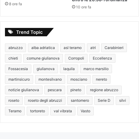
8 ore fa
10 ore fa
Trend Topic
abruzzo
alba adriatica
asl teramo
atri
Carabinieri
chieti
comune giulianova
Corropoli
Eccellenza
Fossacesia
giulianova
laquila
marco marsilio
martinsicuro
montesilvano
mosciano
nereto
notizie giulianova
pescara
pineto
regione abruzzo
roseto
roseto degli abruzzi
santomero
Serie D
silvi
Teramo
tortoreto
val vibrata
Vasto