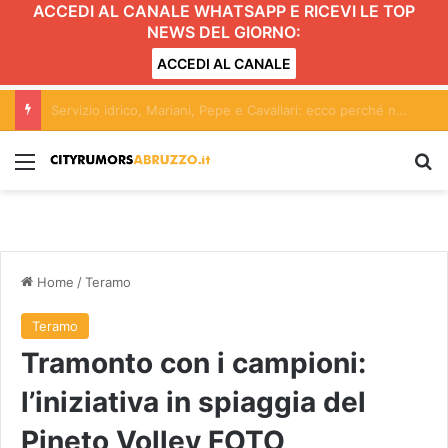
ACCEDI AL CANALE WHATSAPP E RICEVI LE TOP
NEWS DEL GIORNO:
ACCEDI AL CANALE
Donna uccisa a martellate in casa: il nipote in caserma
Menu
C
Home
/
Teramo
Teramo
Tramonto con i campioni:
l’iniziativa in spiaggia del
Pineto Volley FOTO