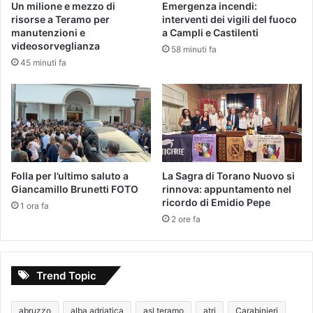
Un milione e mezzo di
Emergenza incendi:
risorse a Teramo per
interventi dei vigili del fuoco
manutenzioni e
a Campli e Castilenti
videosorveglianza
58 minuti fa
45 minuti fa
Folla per l’ultimo saluto a
La Sagra di Torano Nuovo si
Giancamillo Brunetti FOTO
rinnova: appuntamento nel
ricordo di Emidio Pepe
1 ora fa
2 ore fa
Trend Topic
abruzzo
alba adriatica
asl teramo
atri
Carabinieri