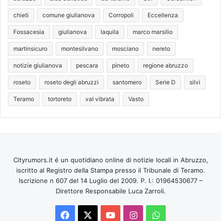
chieti
comune giulianova
Corropoli
Eccellenza
Fossacesia
giulianova
laquila
marco marsilio
martinsicuro
montesilvano
mosciano
nereto
notizie giulianova
pescara
pineto
regione abruzzo
roseto
roseto degli abruzzi
santomero
Serie D
silvi
Teramo
tortoreto
val vibrata
Vasto
Cityrumors.it é un quotidiano online di notizie locali in Abruzzo,
iscritto al Registro della Stampa presso il Tribunale di Teramo.
Iscrizione n 607 del 14 Luglio del 2009. P. I.: 01964530677 –
Direttore Responsabile Luca Zarroli.
Facebook
X
You
Instagram
WhatsApp