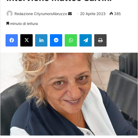
Redazione CityrumorsAbruzzo
I
20 Aprile 2023
385
n
minuto di lettura
v
Facebook
X
LinkedIn
Messenger
WhatsApp
Telegram
Stampa
i
a
u
n
'
e
m
a
i
l