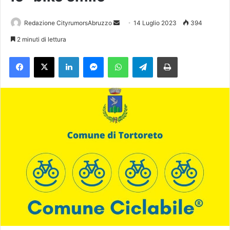
Redazione CityrumorsAbruzzo
I
14 Luglio 2023
394
n
2 minuti di lettura
v
Facebook
X
LinkedIn
Messenger
WhatsApp
Telegram
Stampa
i
a
u
n
'
e
m
a
i
l