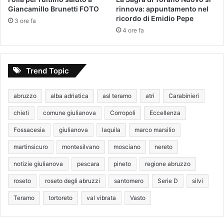
Giancamillo Brunetti FOTO
rinnova: appuntamento nel
ricordo di Emidio Pepe
3 ore fa
4 ore fa
Trend Topic
abruzzo
alba adriatica
asl teramo
atri
Carabinieri
chieti
comune giulianova
Corropoli
Eccellenza
Fossacesia
giulianova
laquila
marco marsilio
martinsicuro
montesilvano
mosciano
nereto
notizie giulianova
pescara
pineto
regione abruzzo
roseto
roseto degli abruzzi
santomero
Serie D
silvi
Teramo
tortoreto
val vibrata
Vasto