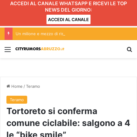
ACCEDI AL CANALE WHATSAPP E RICEVI LE TOP
NEWS DEL GIORNO:
ACCEDI AL CANALE
Un milione e mezzo di risorse a Teramo per manutenzioni e videosorveglianza
Menu
C
Home
/
Teramo
Teramo
Tortoreto si conferma
comune ciclabile: salgono a 4
le “bike smile”