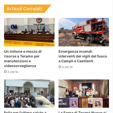
Articoli Correlati
Un milione e mezzo di
Emergenza incendi:
risorse a Teramo per
interventi dei vigili del fuoco
manutenzioni e
a Campli e Castilenti
videosorveglianza
3 ore fa
3 ore fa
Folla per l’ultimo saluto a
La Sagra di Torano Nuovo si