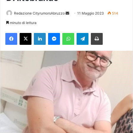
Redazione CityrumorsAbruzzo
I
11 Maggio 2023
514
n
minuto di lettura
v
Facebook
X
LinkedIn
Messenger
WhatsApp
Telegram
Stampa
i
a
u
n
'
e
m
a
i
l