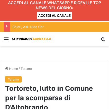
ACCEDI AL CANALE WHATSAPP E RICEVI LE TOP
NEWS DEL GIORNO:
ACCEDI AL CANALE
Chieti, Asili Nido Comunali: approvato l’atto di indirizzo per l’anno educativo 2026/2027
Menu
C
Home
/
Teramo
Teramo
Tortoreto, lutto in Comune
per la scomparsa di
D’Altobrando