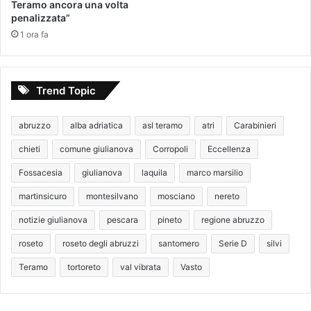
Teramo ancora una volta
penalizzata”
1 ora fa
Trend Topic
abruzzo
alba adriatica
asl teramo
atri
Carabinieri
chieti
comune giulianova
Corropoli
Eccellenza
Fossacesia
giulianova
laquila
marco marsilio
martinsicuro
montesilvano
mosciano
nereto
notizie giulianova
pescara
pineto
regione abruzzo
roseto
roseto degli abruzzi
santomero
Serie D
silvi
Teramo
tortoreto
val vibrata
Vasto