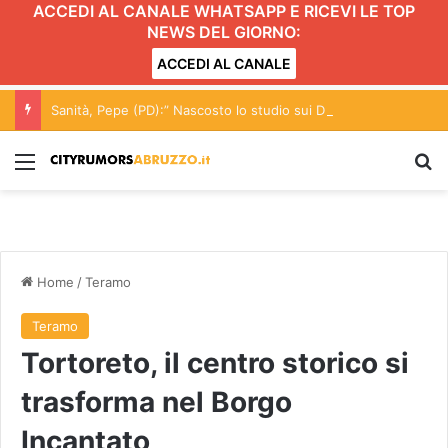
ACCEDI AL CANALE WHATSAPP E RICEVI LE TOP
NEWS DEL GIORNO:
ACCEDI AL CANALE
Sanità, Pepe (PD):” Nascosto lo studio sui DEA di II livello, Teramo ancora una volta penalizzata”
Menu
C
Home
/
Teramo
Teramo
Tortoreto, il centro storico si
trasforma nel Borgo
Incantato