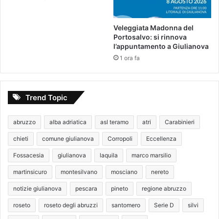
Veleggiata Madonna del
Portosalvo: si rinnova
l’appuntamento a Giulianova
1 ora fa
Trend Topic
abruzzo
alba adriatica
asl teramo
atri
Carabinieri
chieti
comune giulianova
Corropoli
Eccellenza
Fossacesia
giulianova
laquila
marco marsilio
martinsicuro
montesilvano
mosciano
nereto
notizie giulianova
pescara
pineto
regione abruzzo
roseto
roseto degli abruzzi
santomero
Serie D
silvi