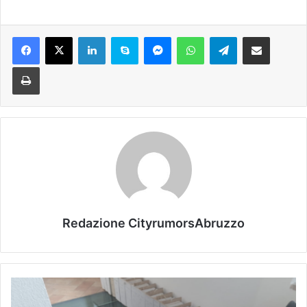
Facebook
X
LinkedIn
Skype
Messenger
WhatsApp
Telegram
Condividi via mail
Stampa
Redazione CityrumorsAbruzzo