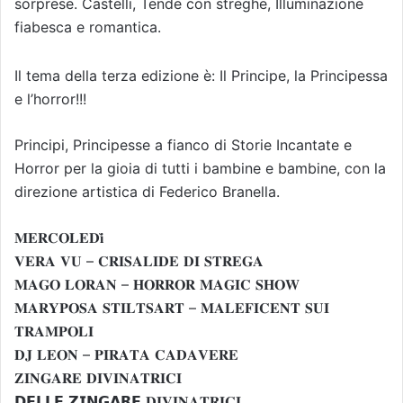
sorprese. Castelli, Tende con streghe, Illuminazione
fiabesca e romantica.
Il tema della terza edizione è: Il Principe, la Principessa
e l’horror!!!
Principi, Principesse a fianco di Storie Incantate e
Horror per la gioia di tutti i bambine e bambine, con la
direzione artistica di Federico Branella.
𝐌𝐄𝐑𝐂𝐎𝐋𝐄𝐃𝐢̀
𝐕𝐄𝐑𝐀 𝐕𝐔 – 𝐂𝐑𝐈𝐒𝐀𝐋𝐈𝐃𝐄 𝐃𝐈 𝐒𝐓𝐑𝐄𝐆𝐀
𝐌𝐀𝐆𝐎 𝐋𝐎𝐑𝐀𝐍 – 𝐇𝐎𝐑𝐑𝐎𝐑 𝐌𝐀𝐆𝐈𝐂 𝐒𝐇𝐎𝐖
𝐌𝐀𝐑𝐘𝐏𝐎𝐒𝐀 𝐒𝐓𝐈𝐋𝐓𝐒𝐀𝐑𝐓 – 𝐌𝐀𝐋𝐄𝐅𝐈𝐂𝐄𝐍𝐓 𝐒𝐔𝐈
𝐓𝐑𝐀𝐌𝐏𝐎𝐋𝐈
𝐃𝐉 𝐋𝐄𝐎𝐍 – 𝐏𝐈𝐑𝐀𝐓𝐀 𝐂𝐀𝐃𝐀𝐕𝐄𝐑𝐄
𝐙𝐈𝐍𝐆𝐀𝐑𝐄 𝐃𝐈𝐕𝐈𝐍𝐀𝐓𝐑𝐈𝐂𝐈
𝗗𝗘𝗟𝗟𝗘 𝗭𝗜𝗡𝗚𝗔𝗥𝗘 𝐃𝐈𝐕𝐈𝐍𝐀𝐓𝐑𝐈𝐂𝐈