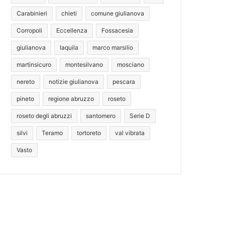
Carabinieri
chieti
comune giulianova
Corropoli
Eccellenza
Fossacesia
giulianova
laquila
marco marsilio
martinsicuro
montesilvano
mosciano
nereto
notizie giulianova
pescara
pineto
regione abruzzo
roseto
roseto degli abruzzi
santomero
Serie D
silvi
Teramo
tortoreto
val vibrata
Vasto