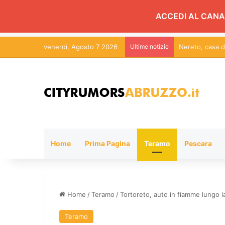
ACCEDI AL CANA
venerdì, Agosto 7 2026
Ultime notizie
Home
Prima Pagina
Teramo
Pescara
Home
/
Teramo
/
Tortoreto, auto in fiamme lungo l
Teramo