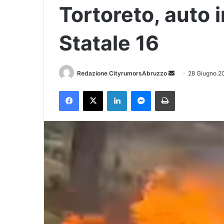
Tortoreto, auto 
Statale 16
Redazione CityrumorsAbruzzo
I
28 Giugno 2
n
Facebook
X
LinkedIn
Messenger
Stampa
v
i
a
u
n
'
e
m
a
i
l