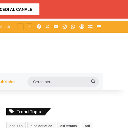
CEDI AL CANALE
Facebook
X
You Tube
Instagram
WhatsApp
Accedi
Un articolo a c
Barra lateral
Abruzzo, la partita dell’acqua guarda già al 2027: candidature e nuovi equilibri tra L’Aquila e Teramo
Cerca
ubriche
per
Trend Topic
abruzzo
alba adriatica
asl teramo
atri