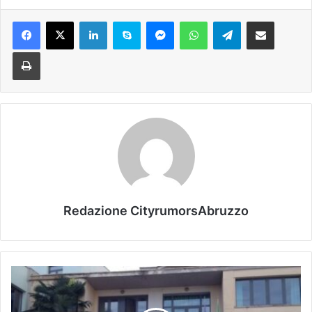
Facebook
X
LinkedIn
Skype
Messenger
WhatsApp
Telegram
Condividi via mail
Stampa
Redazione CityrumorsAbruzzo