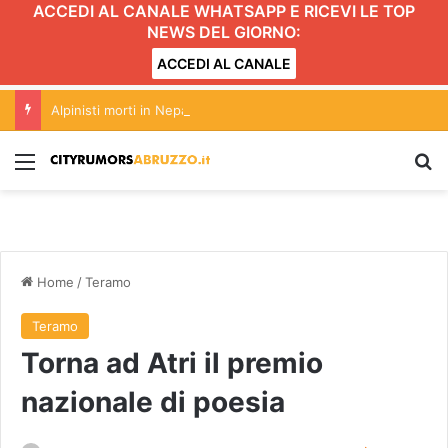
ACCEDI AL CANALE WHATSAPP E RICEVI LE TOP
NEWS DEL GIORNO:
ACCEDI AL CANALE
Alpinisti morti in Nepal: i familiari di Marco di Marcello in viaggio
Menu
C
Home
/
Teramo
Teramo
Torna ad Atri il premio
nazionale di poesia