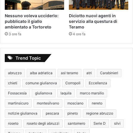
Nessuno voleva ucciderlo:
Diciotto nuovi agenti in
pubblicato il giallo
servizio alla questura di
ambientato a Tortoreto
Teramo
3 ore fa
4 ore fa
Trend Topic
abruzzo
alba adriatica
asl teramo
atri
Carabinieri
chieti
comune giulianova
Corropoli
Eccellenza
Fossacesia
giulianova
laquila
marco marsilio
martinsicuro
montesilvano
mosciano
nereto
notizie giulianova
pescara
pineto
regione abruzzo
roseto
roseto degli abruzzi
santomero
Serie D
silvi