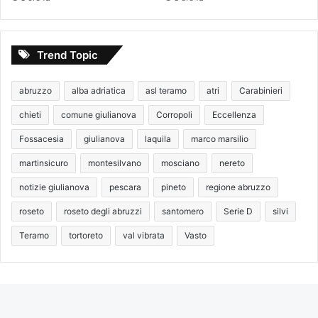
Trend Topic
abruzzo
alba adriatica
asl teramo
atri
Carabinieri
chieti
comune giulianova
Corropoli
Eccellenza
Fossacesia
giulianova
laquila
marco marsilio
martinsicuro
montesilvano
mosciano
nereto
notizie giulianova
pescara
pineto
regione abruzzo
roseto
roseto degli abruzzi
santomero
Serie D
silvi
Teramo
tortoreto
val vibrata
Vasto