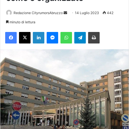
Redazione CityrumorsAbruzzo
I
14 Luglio 2023
442
n
minuto di lettura
v
Facebook
X
LinkedIn
Messenger
WhatsApp
Telegram
Stampa
i
a
u
n
'
e
m
a
i
l