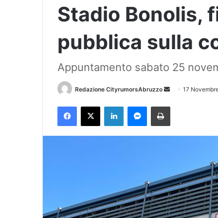
Stadio Bonolis, 
pubblica sulla 
Appuntamento sabato 25 nove
Redazione CityrumorsAbruzzo
I
17 Novembr
n
Facebook
X
LinkedIn
Messenger
Stampa
v
i
a
u
n
'
e
m
a
i