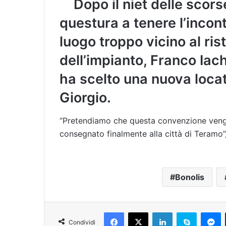
Dopo il niet delle scor
questura a tenere l’incont
luogo troppo vicino al ris
dell’impianto, Franco Iach
ha scelto una nuova locat
Giorgio.
“Pretendiamo che questa convenzione veng
consegnato finalmente alla città di Teramo”,
Bonolis
Facebook
X
LinkedIn
Skype
Messenger
Condividi