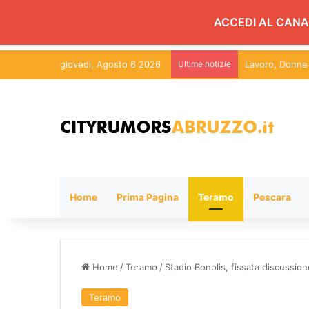
ACCEDI AL CANA
giovedì, Agosto 6 2026
Ultime notizie
Home
Prima Pagina
Teramo
Pescara
Home
/
Teramo
/
Stadio Bonolis, fissata discussio
Teramo