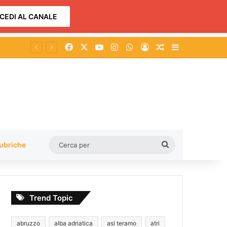
CEDI AL CANALE
Facebook
X
You Tube
Instagram
WhatsApp
Accedi
Un articolo a c
Barra lateral
Lavoro, Donne Cgil: ‘In provincia di Chieti le donne restano più precarie, meno occupate e vanno in pensione più tardi’
Cerca
ubriche
per
Trend Topic
abruzzo
alba adriatica
asl teramo
atri