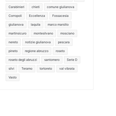
Carabinieri
chieti
comune giulianova
Corropoli
Eccellenza
Fossacesia
giulianova
laquila
marco marsilio
martinsicuro
montesilvano
mosciano
nereto
notizie giulianova
pescara
pineto
regione abruzzo
roseto
roseto degli abruzzi
santomero
Serie D
silvi
Teramo
tortoreto
val vibrata
Vasto