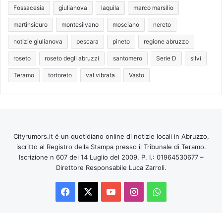
Fossacesia
giulianova
laquila
marco marsilio
martinsicuro
montesilvano
mosciano
nereto
notizie giulianova
pescara
pineto
regione abruzzo
roseto
roseto degli abruzzi
santomero
Serie D
silvi
Teramo
tortoreto
val vibrata
Vasto
Cityrumors.it é un quotidiano online di notizie locali in Abruzzo,
iscritto al Registro della Stampa presso il Tribunale di Teramo.
Iscrizione n 607 del 14 Luglio del 2009. P. I.: 01964530677 –
Direttore Responsabile Luca Zarroli.
Facebook
X
You
Instagram
WhatsApp
Tube