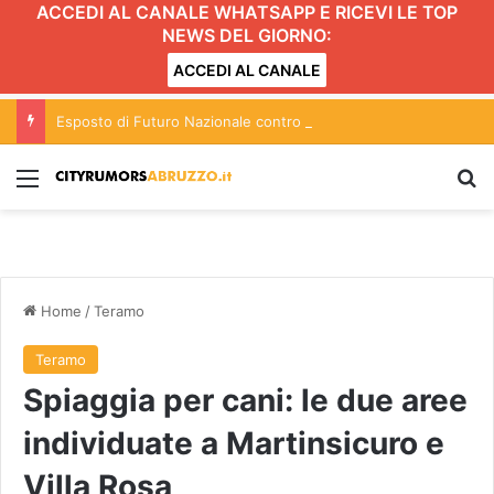
ACCEDI AL CANALE WHATSAPP E RICEVI LE TOP
NEWS DEL GIORNO:
ACCEDI AL CANALE
Esposto di Futuro Nazionale contro l’ostello per migranti vittime di caporalato a Pescara
Menu
C
Home
/
Teramo
Teramo
Spiaggia per cani: le due aree
individuate a Martinsicuro e
Villa Rosa