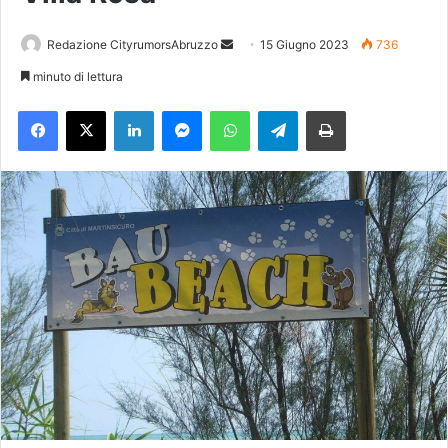
Redazione CityrumorsAbruzzo
I
15 Giugno 2023
736
n
minuto di lettura
v
Facebook
X
LinkedIn
Messenger
WhatsApp
Telegram
Stampa
i
a
u
n
'
e
m
a
i
l