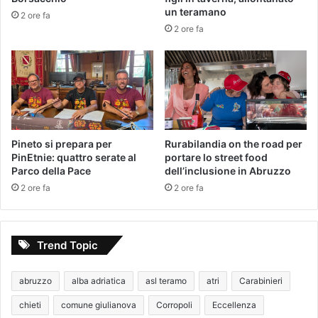
un teramano
2 ore fa
2 ore fa
Pineto si prepara per
Rurabilandia on the road per
PinEtnie: quattro serate al
portare lo street food
Parco della Pace
dell’inclusione in Abruzzo
2 ore fa
2 ore fa
Trend Topic
abruzzo
alba adriatica
asl teramo
atri
Carabinieri
chieti
comune giulianova
Corropoli
Eccellenza