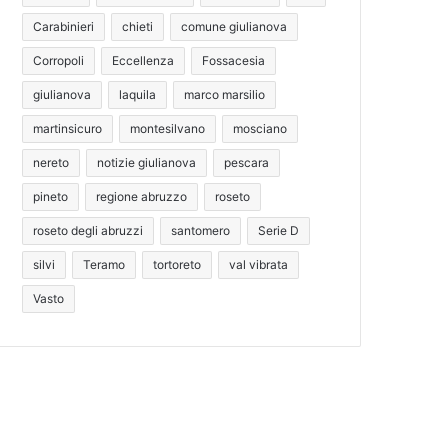
Carabinieri
chieti
comune giulianova
Corropoli
Eccellenza
Fossacesia
giulianova
laquila
marco marsilio
martinsicuro
montesilvano
mosciano
nereto
notizie giulianova
pescara
pineto
regione abruzzo
roseto
roseto degli abruzzi
santomero
Serie D
silvi
Teramo
tortoreto
val vibrata
Vasto