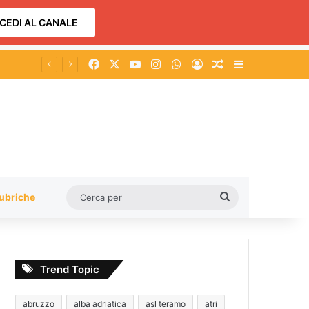
CEDI AL CANALE
Facebook
X
You Tube
Instagram
WhatsApp
Accedi
Un articolo a c
Barra lateral
Cerca
ubriche
per
Trend Topic
abruzzo
alba adriatica
asl teramo
atri