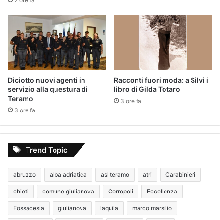
2 ore fa
Diciotto nuovi agenti in
Racconti fuori moda: a Silvi i
servizio alla questura di
libro di Gilda Totaro
Teramo
3 ore fa
3 ore fa
Trend Topic
abruzzo
alba adriatica
asl teramo
atri
Carabinieri
chieti
comune giulianova
Corropoli
Eccellenza
Fossacesia
giulianova
laquila
marco marsilio