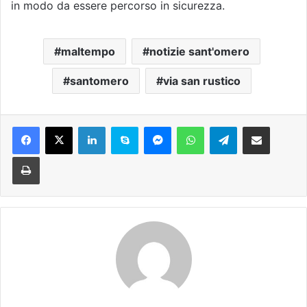
in modo da essere percorso in sicurezza.
maltempo
notizie sant'omero
santomero
via san rustico
Facebook
X
LinkedIn
Skype
Messenger
WhatsApp
Telegram
Condividi via mail
Stampa