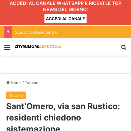
ACCEDI AL CANALE WHATSAPP E RICEVI LE TOP
NEWS DEL GIORNO:
ACCEDI AL CANALE
Studio Confesercenti sul Pil: in Abruzzo nel 2026 cresce dello 0,9%
Menu
C
Home
/
Teramo
Teramo
Sant’Omero, via san Rustico:
residenti chiedono
sistemazione