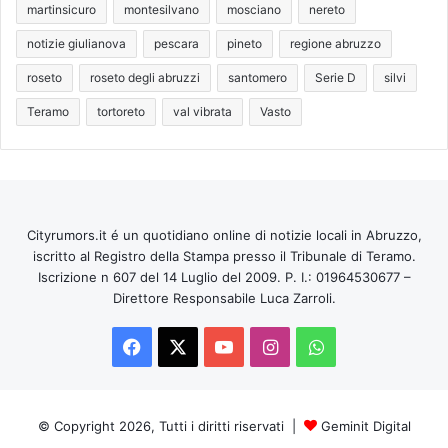
martinsicuro
montesilvano
mosciano
nereto
notizie giulianova
pescara
pineto
regione abruzzo
roseto
roseto degli abruzzi
santomero
Serie D
silvi
Teramo
tortoreto
val vibrata
Vasto
Cityrumors.it é un quotidiano online di notizie locali in Abruzzo,
iscritto al Registro della Stampa presso il Tribunale di Teramo.
Iscrizione n 607 del 14 Luglio del 2009. P. I.: 01964530677 –
Direttore Responsabile Luca Zarroli.
Facebook
X
You
Instagram
WhatsApp
Tube
© Copyright 2026, Tutti i diritti riservati |
Geminit Digital