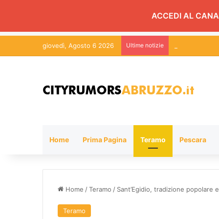
ACCEDI AL CANA
giovedì, Agosto 6 2026
Ultime notizie
Martinsicuro, c
Home
Prima Pagina
Teramo
Pescara
Home
/
Teramo
/
Sant’Egidio, tradizione popolare e
Teramo