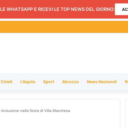
LE WHATSAPP E RICEVI LE TOP NEWS DEL GIORNO:
AC
hiusura dei negozi alimentari del centro entro le 20.30: l’ordinanza
Chieti
L’Aquila
Sport
Abruzzo
News Nazionali
R
 inclusione nella festa di Villa Marchesa