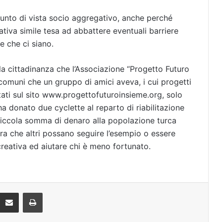
 punto di vista socio aggregativo, anche perché
iativa simile tesa ad abbattere eventuali barriere
e che ci siano.
la cittadinanza che l’Associazione “Progetto Futuro
 comuni che un gruppo di amici aveva, i cui progetti
tati sul sito www.progettofuturoinsieme.org, solo
a donato due cyclette al reparto di riabilitazione
piccola somma di denaro alla popolazione turca
gura che altri possano seguire l’esempio o essere
creativa ed aiutare chi è meno fortunato.
Condividi via mail
Stampa