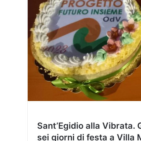
i
l
Sant’Egidio alla Vibrata.
sei giorni di festa a Vill