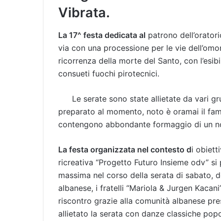
Vibrata.
La 17^ festa dedicata al
patrono dell’oratori
via con una processione per le vie dell’om
ricorrenza della morte del Santo, con l’esi
consueti fuochi pirotecnici.
Le serate sono state allietate da vari 
preparato al momento, noto è oramai il famo
contengono abbondante formaggio di un no
La festa organizzata nel contesto d
i obiett
ricreativa “Progetto Futuro Insieme odv” si
massima nel corso della serata di sabato, d
albanese, i fratelli “Mariola & Jurgen Kacan
riscontro grazie alla comunità albanese pres
allietato la serata con danze classiche popo