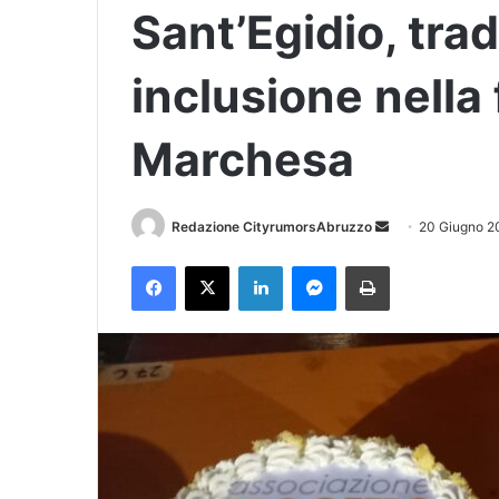
Sant’Egidio, tra
inclusione nella 
Marchesa
Redazione CityrumorsAbruzzo
I
20 Giugno 2
n
Facebook
X
LinkedIn
Messenger
Stampa
v
i
a
u
n
'
e
m
a