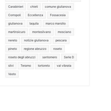
Carabinieri
chieti
comune giulianova
Corropoli
Eccellenza
Fossacesia
giulianova
laquila
marco marsilio
martinsicuro
montesilvano
mosciano
nereto
notizie giulianova
pescara
pineto
regione abruzzo
roseto
roseto degli abruzzi
santomero
Serie D
silvi
Teramo
tortoreto
val vibrata
Vasto