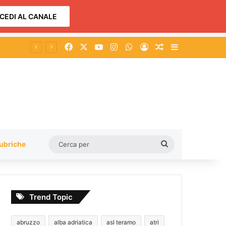
CEDI AL CANALE
Facebook
X
You Tube
Instagram
WhatsApp
Accedi
Un articolo a c
Barra lateral
Cerca
ubriche
per
Trend Topic
abruzzo
alba adriatica
asl teramo
atri