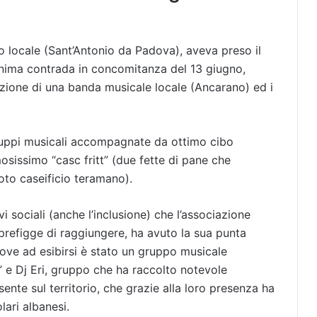
o locale (Sant’Antonio da Padova), aveva preso il
onima contrada in concomitanza del 13 giugno,
bizione di una banda musicale locale (Ancarano) ed i
gruppi musicali accompagnate da ottimo cibo
sissimo “casc fritt” (due fette di pane che
to caseificio teramano).
ivi sociali (anche l’inclusione) che l’associazione
 prefigge di raggiungere, ha avuto la sua punta
ove ad esibirsi è stato un gruppo musicale
i” e Dj Eri, gruppo che ha raccolto notevole
ente sul territorio, che grazie alla loro presenza ha
lari albanesi.