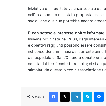
Iniziativa di importate valenza sociale dal
nell’area non era mai stata proposta un’iniz
sociali che qualcun potrebbe ancora creder
E’ con notevole interesse inoltre informar
e 
Insieme odv” nata nel 2004, dagli interessi
e obiettivi raggiunti possono essere consul
nel corso dei primi mesi del corrente anno h
dell’ospedale di Sant’Omero e donato una 
colpita dal terrificante terremoto; ci si au
stimolati da questa piccola associazione ri
Facebook
X
LinkedIn
Skype
Messenger
Condividi