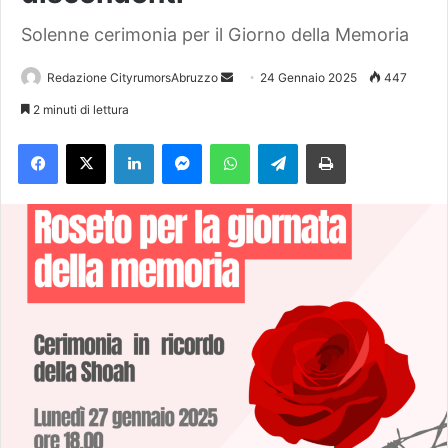
Solenne cerimonia per il Giorno della Memoria
Redazione CityrumorsAbruzzo
I
24 Gennaio 2025
447
n
2 minuti di lettura
v
Facebook
X
LinkedIn
Messenger
WhatsApp
Telegram
Stampa
i
a
u
n
'
e
m
a
i
l