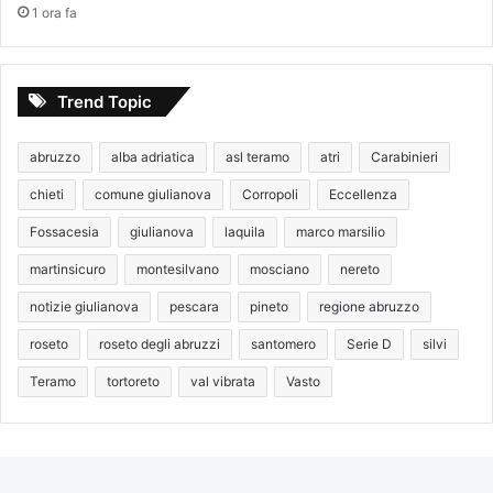
1 ora fa
Trend Topic
abruzzo
alba adriatica
asl teramo
atri
Carabinieri
chieti
comune giulianova
Corropoli
Eccellenza
Fossacesia
giulianova
laquila
marco marsilio
martinsicuro
montesilvano
mosciano
nereto
notizie giulianova
pescara
pineto
regione abruzzo
roseto
roseto degli abruzzi
santomero
Serie D
silvi
Teramo
tortoreto
val vibrata
Vasto