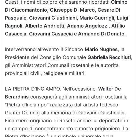
Questi i nomi di coloro che saranno ricordati:
Olmino
Di Giacomantonio, Giuseppe Di Marco, Cesare Di
Pasquale, Giovanni Giustiniani, Mario Guerrigli, Luigi
Ragnoli, Alberto Andrietti, Adamo Angelozzi, Attilio
Casaccia, Giovanni Casaccia e Armando Di Donato
.
Interverranno all’evento il Sindaco
Mario Nugnes
, la
Presidente del Consiglio Comunale
Gabriella Recchiuti
,
gli Amministratori Comunali rosetani e le autorità
provinciali civili, religiose e militari.
LA PIETRA D’INCIAMPO. Nell’occasione,
Walter De
Berardinis
consegnerà agli amministratori rosetani la
“Pietra d’Inciampo” realizzata dall’artista tedesco
Gunter Demnig alla memoria di Giovanni Giustiniani,
Finanziere originario di Roseto anche lui deportato in
un campo di concentramento e morto prigioniero. La
Pietra d’Inciampo è un simbolo universale della