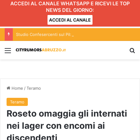
ACCEDI AL CANALE WHATSAPP E RICEVI LE TOP
NEWS DEL GIORNO:
ACCEDI AL CANALE
Studio Confesercenti sul Pil: in Abruzzo nel 2026 cresce dello 0,9%
Menu
C
Home
/
Teramo
Teramo
Roseto omaggia gli internati
nei lager con encomi ai
discendenti