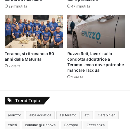
29 minuti fa
47 minuti fa
Teramo, si ritrovano a 50
Ruzzo Reti, lavori sulla
anni dalla Maturità
condotta adduttrice a
Teramo: ecco dove potrebbe
2 ore fa
mancare l’acqua
2 ore fa
Trend Topic
abruzzo
alba adriatica
asl teramo
atri
Carabinieri
chieti
comune giulianova
Corropoli
Eccellenza