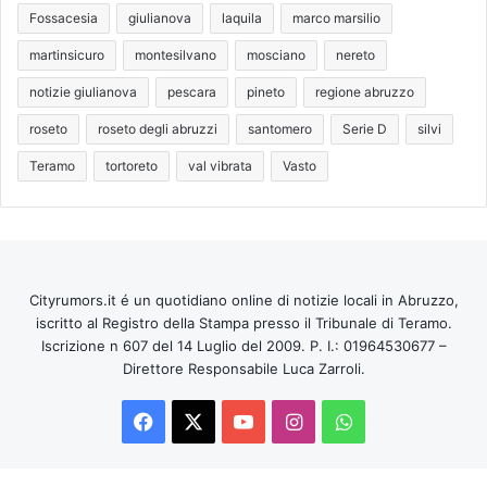
Fossacesia
giulianova
laquila
marco marsilio
martinsicuro
montesilvano
mosciano
nereto
notizie giulianova
pescara
pineto
regione abruzzo
roseto
roseto degli abruzzi
santomero
Serie D
silvi
Teramo
tortoreto
val vibrata
Vasto
Cityrumors.it é un quotidiano online di notizie locali in Abruzzo,
iscritto al Registro della Stampa presso il Tribunale di Teramo.
Iscrizione n 607 del 14 Luglio del 2009. P. I.: 01964530677 –
Direttore Responsabile Luca Zarroli.
Facebook
X
You
Instagram
WhatsApp
Tube