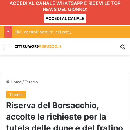
ACCEDI AL CANALE WHATSAPP E RICEVI LE TOP
NEWS DEL GIORNO:
ACCEDI AL CANALE
Silvi, controlli notturni dei carabinieri: il bilancio dell’operazione
Menu
C
Home
/
Teramo
Teramo
Riserva del Borsacchio,
accolte le richieste per la
tutela delle dune e del fratino