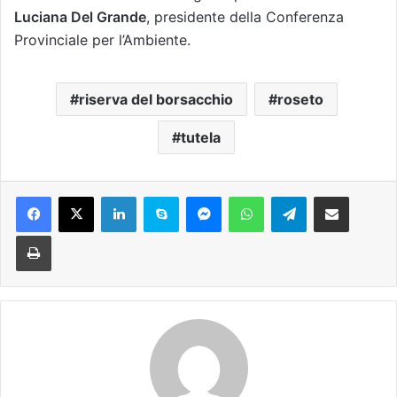
Luciana Del Grande
, presidente della Conferenza
Provinciale per l’Ambiente.
riserva del borsacchio
roseto
tutela
Facebook
X
LinkedIn
Skype
Messenger
WhatsApp
Telegram
Condividi via mail
Stampa