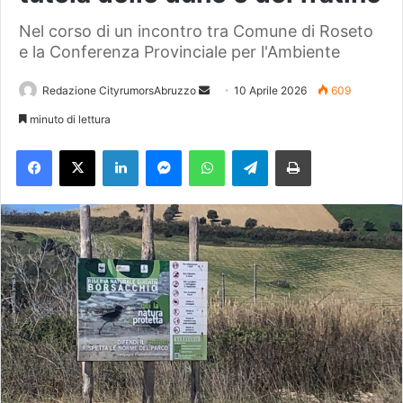
Nel corso di un incontro tra Comune di Roseto
e la Conferenza Provinciale per l'Ambiente
Redazione CityrumorsAbruzzo
I
10 Aprile 2026
609
n
minuto di lettura
v
Facebook
X
LinkedIn
Messenger
WhatsApp
Telegram
Stampa
i
a
u
n
'
e
m
a
i
l