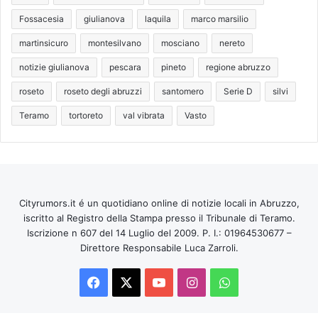
Fossacesia
giulianova
laquila
marco marsilio
martinsicuro
montesilvano
mosciano
nereto
notizie giulianova
pescara
pineto
regione abruzzo
roseto
roseto degli abruzzi
santomero
Serie D
silvi
Teramo
tortoreto
val vibrata
Vasto
Cityrumors.it é un quotidiano online di notizie locali in Abruzzo,
iscritto al Registro della Stampa presso il Tribunale di Teramo.
Iscrizione n 607 del 14 Luglio del 2009. P. I.: 01964530677 –
Direttore Responsabile Luca Zarroli.
Facebook
X
You
Instagram
WhatsApp
Tube