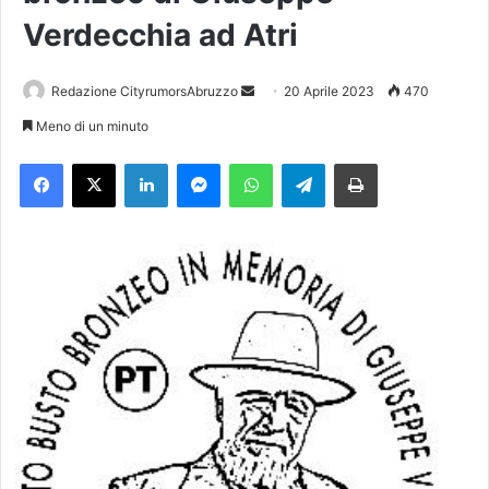
Verdecchia ad Atri
Redazione CityrumorsAbruzzo
I
20 Aprile 2023
470
n
Meno di un minuto
v
Facebook
X
LinkedIn
Messenger
WhatsApp
Telegram
Stampa
i
a
u
n
'
e
m
a
i
l