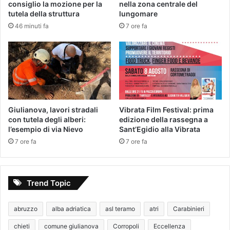
consiglio la mozione per la
nella zona centrale del
tutela della struttura
lungomare
46 minuti fa
7 ore fa
Giulianova, lavori stradali
Vibrata Film Festival: prima
con tutela degli alberi:
edizione della rassegna a
l’esempio di via Nievo
Sant’Egidio alla Vibrata
7 ore fa
7 ore fa
Trend Topic
abruzzo
alba adriatica
asl teramo
atri
Carabinieri
chieti
comune giulianova
Corropoli
Eccellenza