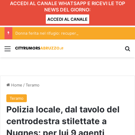
ACCEDI AL CANALE WHATSAPP E RICEVI LE TOP
NEWS DEL GIORNO:
ACCEDI AL CANALE
Donna ferita nel rifugio: recuperata dal soccorso alpino
Menu
C
Home
/
Teramo
Teramo
Polizia locale, dal tavolo del
centrodestra stilettate a
Nugnes: per lui 9 agenti