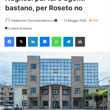
bastano, per Roseto no
Redazione CityrumorsAbruzzo
I
13 Maggio 2026
668
n
2 minuti di lettura
v
Facebook
X
LinkedIn
Messenger
WhatsApp
Telegram
Stampa
i
a
u
n
'
e
m
a
i
l