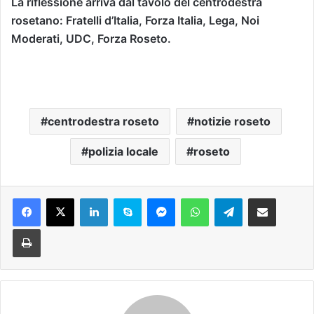
La riflessione arriva dal tavolo del centrodestra
rosetano: Fratelli d’Italia, Forza Italia, Lega, Noi
Moderati, UDC, Forza Roseto.
centrodestra roseto
notizie roseto
polizia locale
roseto
Facebook
X
LinkedIn
Skype
Messenger
WhatsApp
Telegram
Condividi via mail
Stampa