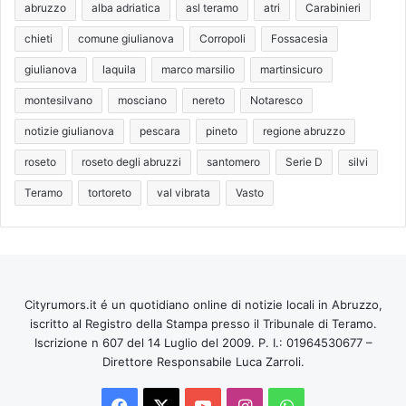
abruzzo
alba adriatica
asl teramo
atri
Carabinieri
chieti
comune giulianova
Corropoli
Fossacesia
giulianova
laquila
marco marsilio
martinsicuro
montesilvano
mosciano
nereto
Notaresco
notizie giulianova
pescara
pineto
regione abruzzo
roseto
roseto degli abruzzi
santomero
Serie D
silvi
Teramo
tortoreto
val vibrata
Vasto
Cityrumors.it é un quotidiano online di notizie locali in Abruzzo,
iscritto al Registro della Stampa presso il Tribunale di Teramo.
Iscrizione n 607 del 14 Luglio del 2009. P. I.: 01964530677 –
Direttore Responsabile Luca Zarroli.
Facebook
X
You
Instagram
WhatsApp