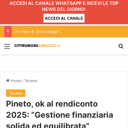
ACCEDI AL CANALE WHATSAPP E RICEVI LE TOP
NEWS DEL GIORNO:
ACCEDI AL CANALE
Un mare di “pizza dogge”: l’iniziativa ad Alba Adriatica
Menu
C
Home
/
Teramo
Teramo
Pineto, ok al rendiconto
2025: “Gestione finanziaria
solida ed equilibrata”