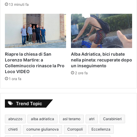
13 minuti fa
Riapre la chiesa di San
Alba Adriatica, bici rubate
Lorenzo Martire: a
nella pineta: recuperate dopo
Colleminuccio rinasce la Pro
un inseguimento
Loco VIDEO
2 ore fa
1 ora fa
Trend Topic
abruzzo
alba adriatica
asl teramo
atri
Carabinieri
chieti
comune giulianova
Corropoli
Eccellenza