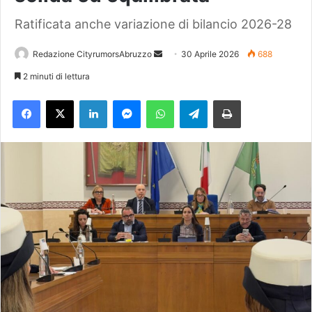
Ratificata anche variazione di bilancio 2026-28
Redazione CityrumorsAbruzzo
I
30 Aprile 2026
688
n
2 minuti di lettura
v
Facebook
X
LinkedIn
Messenger
WhatsApp
Telegram
Stampa
i
a
u
n
'
e
m
a
i
l