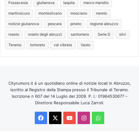
Fossacesia
giulianova
laquila
marco marsilio
martinsicuro
montesilvano
mosciano
nereto
notizie giulianova
pescara
pineto
regione abruzzo
roseto
roseto degli abruzzi
santomero
Serie D
silvi
Teramo
tortoreto
val vibrata
Vasto
Cityrumors.it é un quotidiano online di notizie locali in Abruzzo,
iscritto al Registro della Stampa presso il Tribunale di Teramo.
Iscrizione n 607 del 14 Luglio del 2009. P. I.: 01964530677 –
Direttore Responsabile Luca Zarroli.
Facebook
X
You
Instagram
WhatsApp
Tube