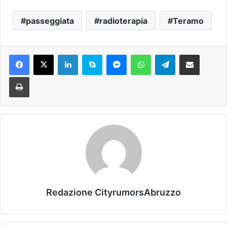
passeggiata
radioterapia
Teramo
Facebook
X
LinkedIn
Skype
Messenger
WhatsApp
Telegram
Condividi via mail
Stampa
Redazione CityrumorsAbruzzo