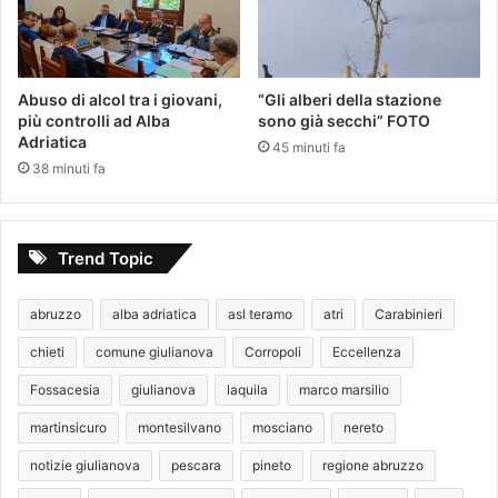
Abuso di alcol tra i giovani,
“Gli alberi della stazione
più controlli ad Alba
sono già secchi” FOTO
Adriatica
45 minuti fa
38 minuti fa
Trend Topic
abruzzo
alba adriatica
asl teramo
atri
Carabinieri
chieti
comune giulianova
Corropoli
Eccellenza
Fossacesia
giulianova
laquila
marco marsilio
martinsicuro
montesilvano
mosciano
nereto
notizie giulianova
pescara
pineto
regione abruzzo