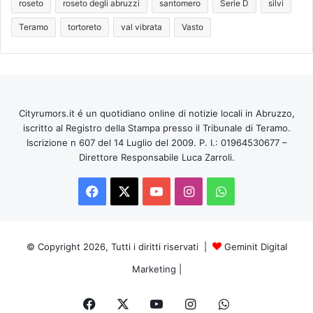
roseto
roseto degli abruzzi
santomero
Serie D
silvi
Teramo
tortoreto
val vibrata
Vasto
Cityrumors.it é un quotidiano online di notizie locali in Abruzzo,
iscritto al Registro della Stampa presso il Tribunale di Teramo.
Iscrizione n 607 del 14 Luglio del 2009. P. I.: 01964530677 –
Direttore Responsabile Luca Zarroli.
Facebook
X
You
Instagram
WhatsApp
Tube
© Copyright 2026, Tutti i diritti riservati |
Geminit Digital
Marketing
|
Facebook
X
You
Instagram
WhatsApp