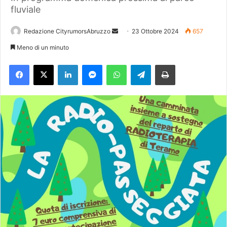
fluviale
Redazione CityrumorsAbruzzo
I
23 Ottobre 2024
657
n
Meno di un minuto
v
Facebook
X
LinkedIn
Messenger
WhatsApp
Telegram
Stampa
i
a
u
n
'
e
m
a
i
l