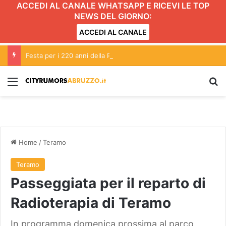
ACCEDI AL CANALE WHATSAPP E RICEVI LE TOP
NEWS DEL GIORNO:
ACCEDI AL CANALE
Festa per i 220 anni della Provincia di Teramo
Menu
C
Home
/
Teramo
Teramo
Passeggiata per il reparto di
Radioterapia di Teramo
In programma domenica prossima al parco