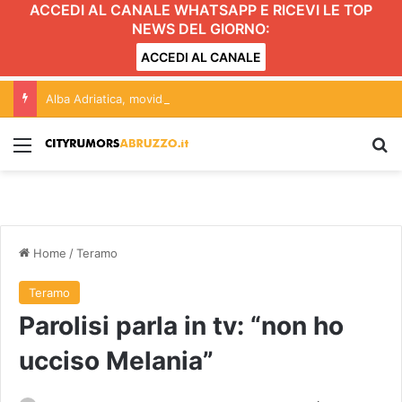
ACCEDI AL CANALE WHATSAPP E RICEVI LE TOP
NEWS DEL GIORNO:
ACCEDI AL CANALE
Alba Adriatica, movida e Gattopardo: conferenza aperta alle forze politiche. L’incontro
Menu
C
Home
/
Teramo
Teramo
Parolisi parla in tv: “non ho
ucciso Melania”