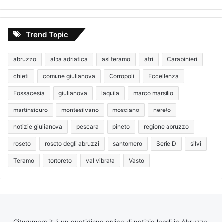
Trend Topic
abruzzo
alba adriatica
asl teramo
atri
Carabinieri
chieti
comune giulianova
Corropoli
Eccellenza
Fossacesia
giulianova
laquila
marco marsilio
martinsicuro
montesilvano
mosciano
nereto
notizie giulianova
pescara
pineto
regione abruzzo
roseto
roseto degli abruzzi
santomero
Serie D
silvi
Teramo
tortoreto
val vibrata
Vasto
Cityrumors.it é un quotidiano online di notizie locali in Abruzzo,