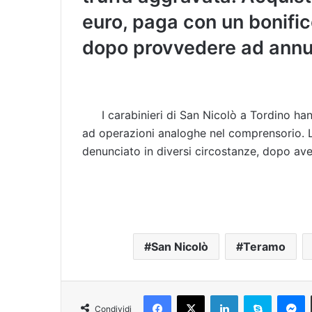
euro, paga con un bonifi
dopo provvedere ad annul
I carabinieri di San Nicolò a Tordino h
ad operazioni analoghe nel comprensorio. L’
denunciato in diversi circostanze, dopo aver
San Nicolò
Teramo
Facebook
X
LinkedIn
Skype
Messenger
Condividi