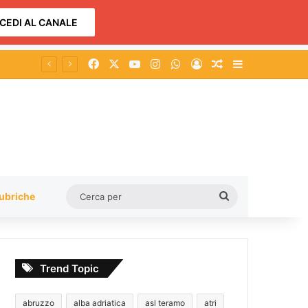
CEDI AL CANALE
Facebook
X
You Tube
Instagram
WhatsApp
Accedi
Un articolo a c
Barra lateral
Cerca
ubriche
per
Trend Topic
abruzzo
alba adriatica
asl teramo
atri