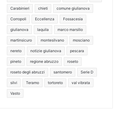
Carabinieri
chieti
comune giulianova
Corropoli
Eccellenza
Fossacesia
giulianova
laquila
marco marsilio
martinsicuro
montesilvano
mosciano
nereto
notizie giulianova
pescara
pineto
regione abruzzo
roseto
roseto degli abruzzi
santomero
Serie D
silvi
Teramo
tortoreto
val vibrata
Vasto