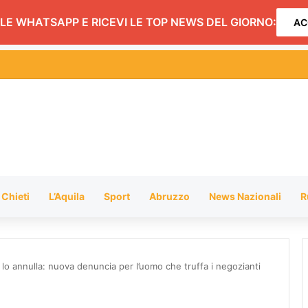
LE WHATSAPP E RICEVI LE TOP NEWS DEL GIORNO:
AC
hiusura dei negozi alimentari del centro entro le 20.30: l’ordinanza
Chieti
L’Aquila
Sport
Abruzzo
News Nazionali
R
 lo annulla: nuova denuncia per l’uomo che truffa i negozianti