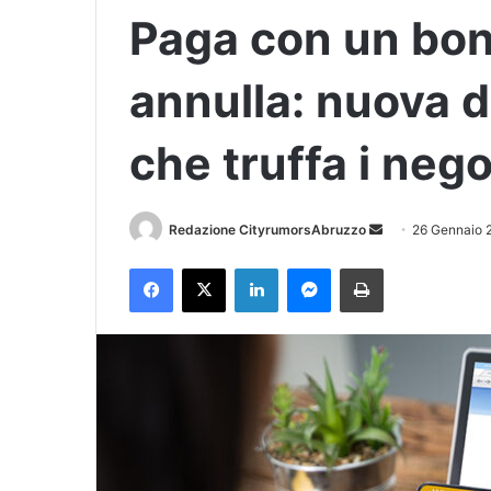
Paga con un boni
annulla: nuova 
che truffa i nego
Redazione CityrumorsAbruzzo
I
26 Gennaio 
n
Facebook
X
LinkedIn
Messenger
Stampa
v
i
a
u
n
'
e
m