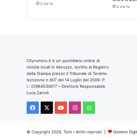
2 ore fa
4 ore fa
Cityrumors.it é un quotidiano online di
notizie locali in Abruzzo, iscritto al Registro
della Stampa presso il Tribunale di Teramo.
Iscrizione n 607 del 14 Luglio del 2009. P.
I.: 01964530677 – Direttore Responsabile
Luca Zarroli.
Facebook
X
You
Instagram
WhatsApp
Tube
© Copyright 2026, Tutti i diritti riservati |
Geminit Digi