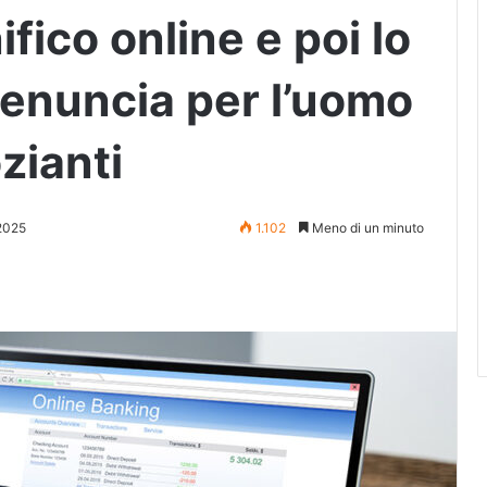
fico online e poi lo
denuncia per l’uomo
zianti
2025
1.102
Meno di un minuto