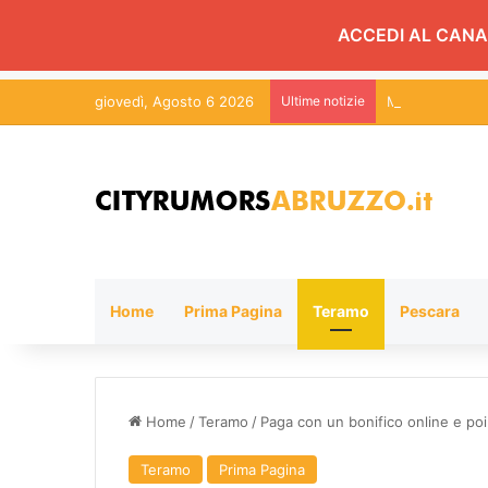
ACCEDI AL CANA
giovedì, Agosto 6 2026
Ultime notizie
Martinsicuro, c
Home
Prima Pagina
Teramo
Pescara
Home
/
Teramo
/
Paga con un bonifico online e poi
Teramo
Prima Pagina