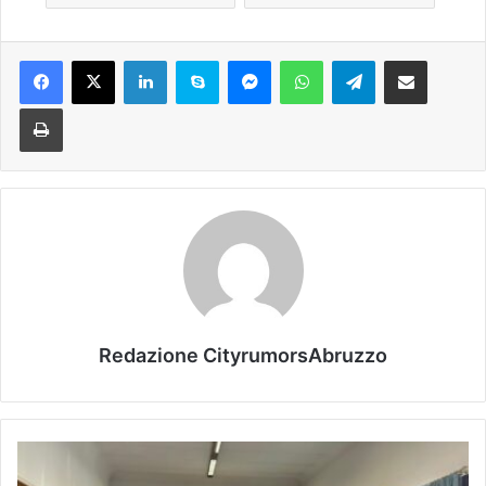
Facebook
X
LinkedIn
Skype
Messenger
WhatsApp
Telegram
Condividi via mail
Stampa
Redazione CityrumorsAbruzzo