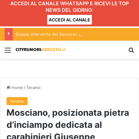
ACCEDI AL CANALE WHATSAPP E RICEVI LE TOP
NEWS DEL GIORNO:
ACCEDI AL CANALE
Doppio intervento del Soccorso Alpino: interventi sul Monte Cagno e alla Grotta del Cavallone
Menu
C
Home
/
Teramo
Teramo
Mosciano, posizionata pietra
d’inciampo dedicata al
carabinieri Giuseppe