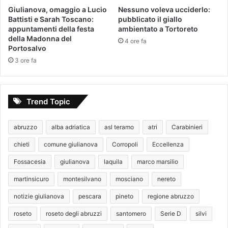
Giulianova, omaggio a Lucio
Nessuno voleva ucciderlo:
Battisti e Sarah Toscano:
pubblicato il giallo
appuntamenti della festa
ambientato a Tortoreto
della Madonna del
4 ore fa
Portosalvo
3 ore fa
Trend Topic
abruzzo
alba adriatica
asl teramo
atri
Carabinieri
chieti
comune giulianova
Corropoli
Eccellenza
Fossacesia
giulianova
laquila
marco marsilio
martinsicuro
montesilvano
mosciano
nereto
notizie giulianova
pescara
pineto
regione abruzzo
roseto
roseto degli abruzzi
santomero
Serie D
silvi