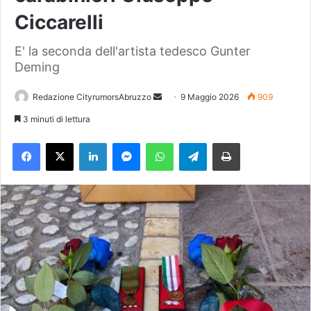
Ciccarelli
E' la seconda dell'artista tedesco Gunter
Deming
Redazione CityrumorsAbruzzo
I
9 Maggio 2026
909
n
3 minuti di lettura
v
Facebook
X
LinkedIn
Messenger
WhatsApp
Telegram
Stampa
i
a
u
n
'
e
m
a
i
l