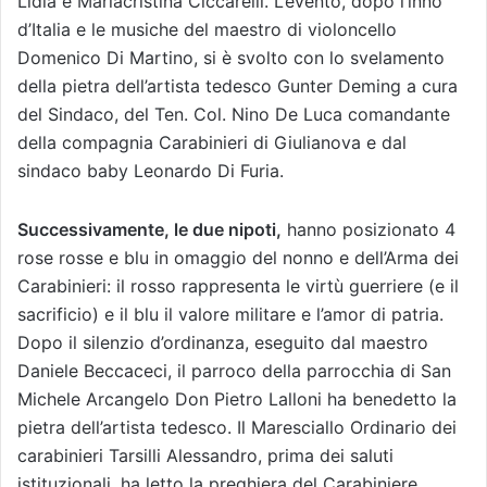
Lidia e Mariacristina Ciccarelli. L’evento, dopo l’inno
d’Italia e le musiche del maestro di violoncello
Domenico Di Martino, si è svolto con lo svelamento
della pietra dell’artista tedesco Gunter Deming a cura
del Sindaco, del Ten. Col. Nino De Luca comandante
della compagnia Carabinieri di Giulianova e dal
sindaco baby Leonardo Di Furia.
Successivamente, le due nipoti,
hanno posizionato 4
rose rosse e blu in omaggio del nonno e dell’Arma dei
Carabinieri: il rosso rappresenta le virtù guerriere (e il
sacrificio) e il blu il valore militare e l’amor di patria.
Dopo il silenzio d’ordinanza, eseguito dal maestro
Daniele Beccaceci, il parroco della parrocchia di San
Michele Arcangelo Don Pietro Lalloni ha benedetto la
pietra dell’artista tedesco. Il Maresciallo Ordinario dei
carabinieri Tarsilli Alessandro, prima dei saluti
istituzionali, ha letto la preghiera del Carabiniere.