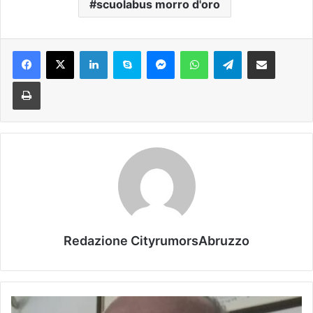
scuolabus morro d'oro
Facebook
X
LinkedIn
Skype
Messenger
WhatsApp
Telegram
Condividi via mail
Stampa
Redazione CityrumorsAbruzzo