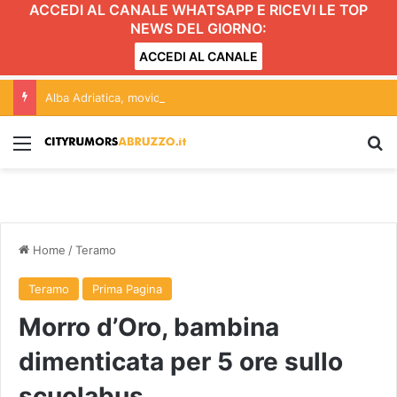
ACCEDI AL CANALE WHATSAPP E RICEVI LE TOP
NEWS DEL GIORNO:
ACCEDI AL CANALE
Alba Adriatica, movida e Gattopardo: conferenza aperta alle forze politiche. L’incontro
Menu
C
Home
/
Teramo
Teramo
Prima Pagina
Morro d’Oro, bambina
dimenticata per 5 ore sullo
scuolabus