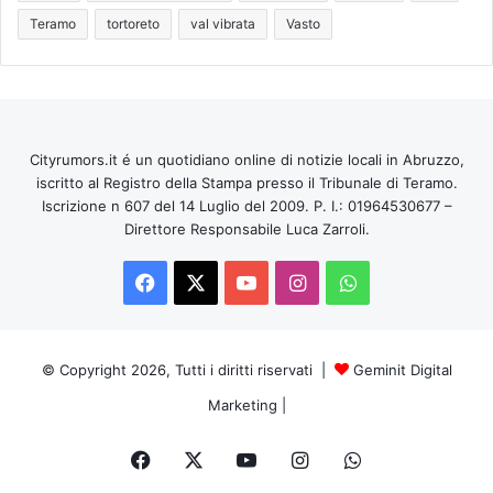
Teramo
tortoreto
val vibrata
Vasto
Cityrumors.it é un quotidiano online di notizie locali in Abruzzo,
iscritto al Registro della Stampa presso il Tribunale di Teramo.
Iscrizione n 607 del 14 Luglio del 2009. P. I.: 01964530677 –
Direttore Responsabile Luca Zarroli.
Facebook
X
You
Instagram
WhatsApp
Tube
© Copyright 2026, Tutti i diritti riservati |
Geminit Digital
Marketing
|
Facebook
X
You
Instagram
WhatsApp