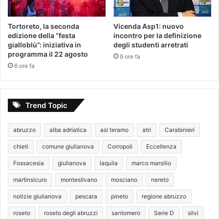
Tortoreto, la seconda
Vicenda Asp1: nuovo
edizione della “festa
incontro per la definizione
gialloblù”: iniziativa in
degli studenti arretrati
programma il 22 agosto
9 ore fa
6 ore fa
Trend Topic
abruzzo
alba adriatica
asl teramo
atri
Carabinieri
chieti
comune giulianova
Corropoli
Eccellenza
Fossacesia
giulianova
laquila
marco marsilio
martinsicuro
montesilvano
mosciano
nereto
notizie giulianova
pescara
pineto
regione abruzzo
roseto
roseto degli abruzzi
santomero
Serie D
silvi