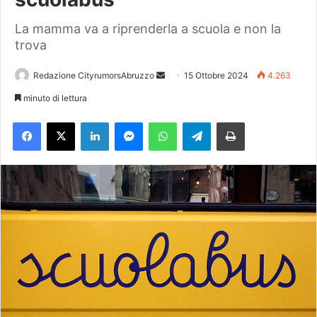
La mamma va a riprenderla a scuola e non la
trova
Redazione CityrumorsAbruzzo
I
15 Ottobre 2024
4.263
n
minuto di lettura
v
Facebook
X
LinkedIn
Messenger
WhatsApp
Telegram
Stampa
i
a
u
n
'
e
m
a
i
l