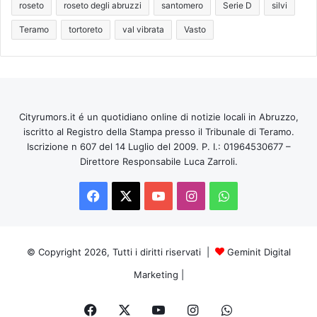
roseto
roseto degli abruzzi
santomero
Serie D
silvi
Teramo
tortoreto
val vibrata
Vasto
Cityrumors.it é un quotidiano online di notizie locali in Abruzzo,
iscritto al Registro della Stampa presso il Tribunale di Teramo.
Iscrizione n 607 del 14 Luglio del 2009. P. I.: 01964530677 –
Direttore Responsabile Luca Zarroli.
Facebook
X
You
Instagram
WhatsApp
Tube
© Copyright 2026, Tutti i diritti riservati |
Geminit Digital
Marketing
|
Facebook
X
You
Instagram
WhatsApp