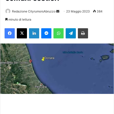
Redazione CityrumorsAbruzzo
I
23 Maggio 2023
384
n
minuto di lettura
v
Facebook
X
LinkedIn
Messenger
WhatsApp
Telegram
Stampa
i
a
u
n
'
e
m
a
i
l