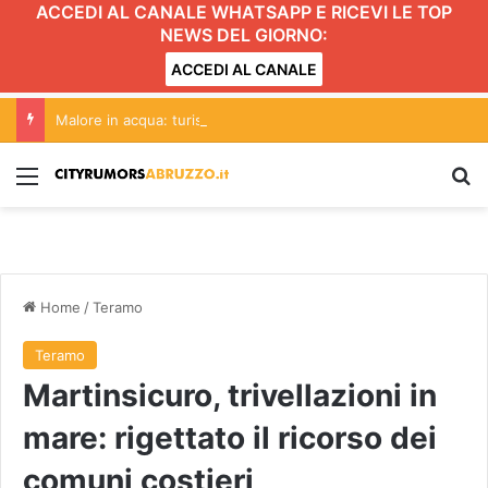
ACCEDI AL CANALE WHATSAPP E RICEVI LE TOP
NEWS DEL GIORNO:
ACCEDI AL CANALE
Malore in acqua: turista muore sulla spiaggia di Silvi
Menu
C
Home
/
Teramo
Teramo
Martinsicuro, trivellazioni in
mare: rigettato il ricorso dei
comuni costieri