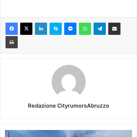
Facebook
X
LinkedIn
Skype
Messenger
WhatsApp
Telegram
Condividi via mail
Stampa
Redazione CityrumorsAbruzzo