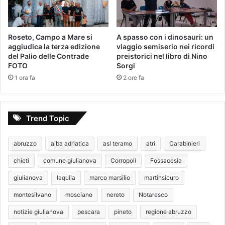
Roseto, Campo a Mare si
A spasso con i dinosauri: un
aggiudica la terza edizione
viaggio semiserio nei ricordi
del Palio delle Contrade
preistorici nel libro di Nino
FOTO
Sorgi
1 ora fa
2 ore fa
Trend Topic
abruzzo
alba adriatica
asl teramo
atri
Carabinieri
chieti
comune giulianova
Corropoli
Fossacesia
giulianova
laquila
marco marsilio
martinsicuro
montesilvano
mosciano
nereto
Notaresco
notizie giulianova
pescara
pineto
regione abruzzo