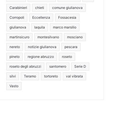
Carabinieri
chieti
comune giulianova
Corropoli
Eccellenza
Fossacesia
giulianova
laquila
marco marsilio
martinsicuro
montesilvano
mosciano
nereto
notizie giulianova
pescara
pineto
regione abruzzo
roseto
roseto degli abruzzi
santomero
Serie D
silvi
Teramo
tortoreto
val vibrata
Vasto