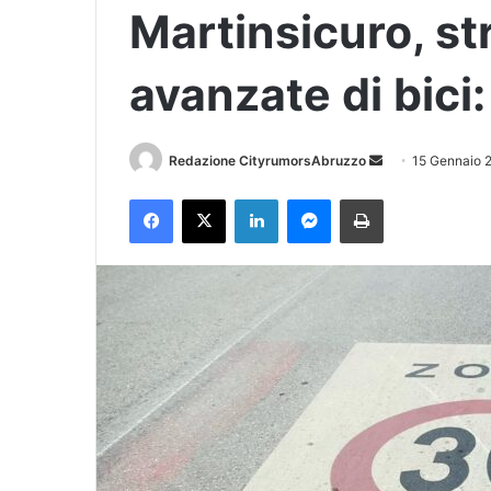
Martinsicuro, str
avanzate di bici
Redazione CityrumorsAbruzzo
I
15 Gennaio 
n
Facebook
X
LinkedIn
Messenger
Stampa
v
i
a
u
n
'
e
m
a
i
l