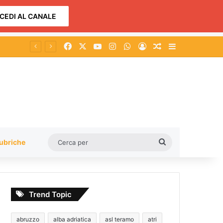
CEDI AL CANALE
Facebook
X
You Tube
Instagram
WhatsApp
Accedi
Un articolo a c
Barra lateral
Al via la Conferenza dei Servizi per la riqualificazione della Provinciale che collega le zone industriali di Atri e Pineto
Cerca
ubriche
per
Trend Topic
abruzzo
alba adriatica
asl teramo
atri