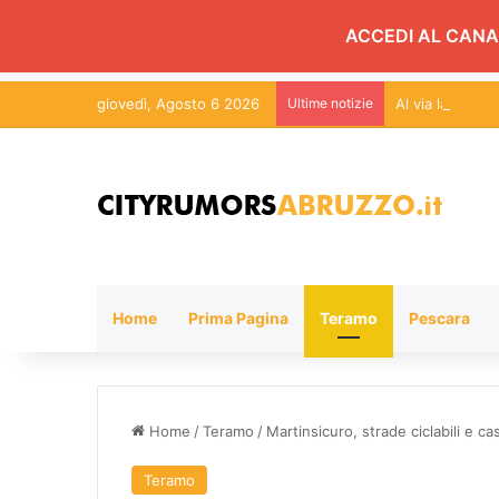
ACCEDI AL CANA
giovedì, Agosto 6 2026
Ultime notizie
Home
Prima Pagina
Teramo
Pescara
Home
/
Teramo
/
Martinsicuro, strade ciclabili e ca
Teramo