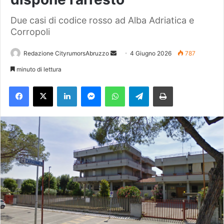
Due casi di codice rosso ad Alba Adriatica e
Corropoli
Redazione CityrumorsAbruzzo
I
4 Giugno 2026
787
n
minuto di lettura
v
Facebook
X
LinkedIn
Messenger
WhatsApp
Telegram
Stampa
i
a
u
n
'
e
m
a
i
l