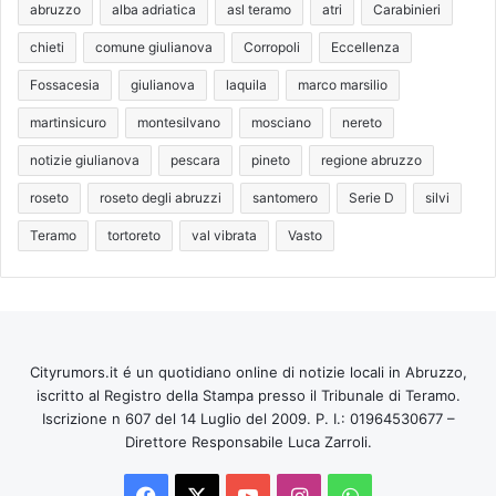
abruzzo
alba adriatica
asl teramo
atri
Carabinieri
chieti
comune giulianova
Corropoli
Eccellenza
Fossacesia
giulianova
laquila
marco marsilio
martinsicuro
montesilvano
mosciano
nereto
notizie giulianova
pescara
pineto
regione abruzzo
roseto
roseto degli abruzzi
santomero
Serie D
silvi
Teramo
tortoreto
val vibrata
Vasto
Cityrumors.it é un quotidiano online di notizie locali in Abruzzo,
iscritto al Registro della Stampa presso il Tribunale di Teramo.
Iscrizione n 607 del 14 Luglio del 2009. P. I.: 01964530677 –
Direttore Responsabile Luca Zarroli.
Facebook
X
You
Instagram
WhatsApp