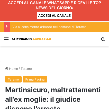
ACCEDI AL CANALE WHATSAPP E RICEVI LE TOP
NEWS DEL GIORNO:
ACCEDI AL CANALE
Via al censimento arboreo nel comune di Teramo
Menu
C
Home
/
Teramo
Teramo
Prima Pagina
Martinsicuro, maltrattamenti
all’ex moglie: il giudice
dispone l’arresto