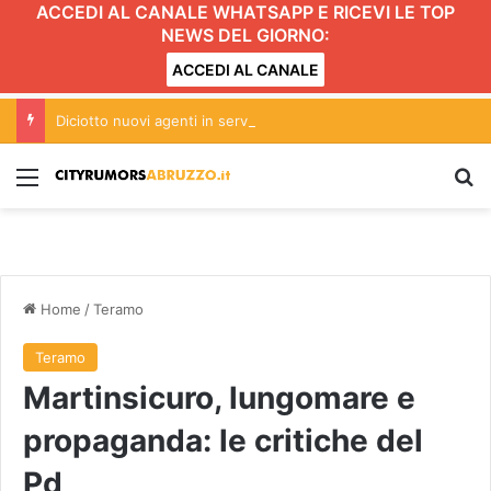
ACCEDI AL CANALE WHATSAPP E RICEVI LE TOP
NEWS DEL GIORNO:
ACCEDI AL CANALE
Diciotto nuovi agenti in servizio alla questura di Teramo
Menu
C
Home
/
Teramo
Teramo
Martinsicuro, lungomare e
propaganda: le critiche del
Pd