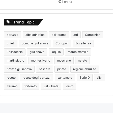
1 ora fa
Trend Topic
abruzzo
alba adriatica
asl teramo
atri
Carabinieri
chieti
comune giulianova
Corropoli
Eccellenza
Fossacesia
giulianova
laquila
marco marsilio
martinsicuro
montesilvano
mosciano
nereto
notizie giulianova
pescara
pineto
regione abruzzo
roseto
roseto degli abruzzi
santomero
Serie D
silvi
Teramo
tortoreto
val vibrata
Vasto