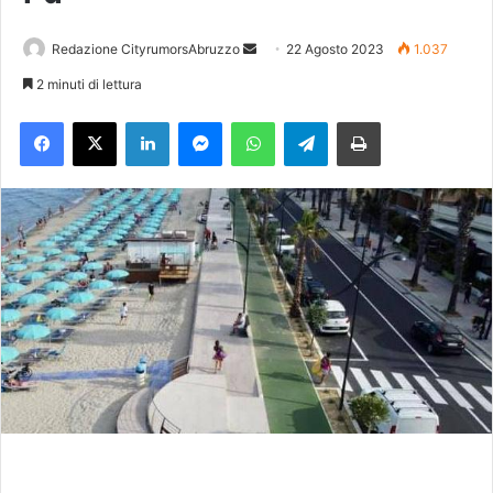
Redazione CityrumorsAbruzzo
I
22 Agosto 2023
1.037
n
2 minuti di lettura
v
Facebook
X
LinkedIn
Messenger
WhatsApp
Telegram
Stampa
i
a
u
n
'
e
m
a
i
l