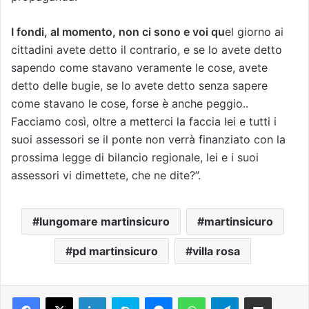
I fondi, al momento, non ci sono e voi qu
el giorno ai
cittadini avete detto il contrario, e se lo avete detto
sapendo come stavano veramente le cose, avete
detto delle bugie, se lo avete detto senza sapere
come stavano le cose, forse è anche peggio..
Facciamo così, oltre a metterci la faccia lei e tutti i
suoi assessori se il ponte non verrà finanziato con la
prossima legge di bilancio regionale, lei e i suoi
assessori vi dimettete, che ne dite?”.
lungomare martinsicuro
martinsicuro
pd martinsicuro
villa rosa
Facebook
X
LinkedIn
Skype
Messenger
WhatsApp
Telegram
Condividi via mail