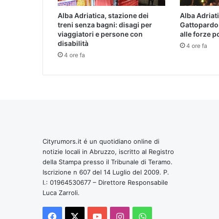
Alba Adriatica, stazione dei
Alba Adriat
treni senza bagni: disagi per
Gattopardo
viaggiatori e persone con
alle forze p
disabilità
4 ore fa
4 ore fa
Cityrumors.it é un quotidiano online di
notizie locali in Abruzzo, iscritto al Registro
della Stampa presso il Tribunale di Teramo.
Iscrizione n 607 del 14 Luglio del 2009. P.
I.: 01964530677 – Direttore Responsabile
Luca Zarroli.
Facebook
X
You
Instagram
WhatsApp