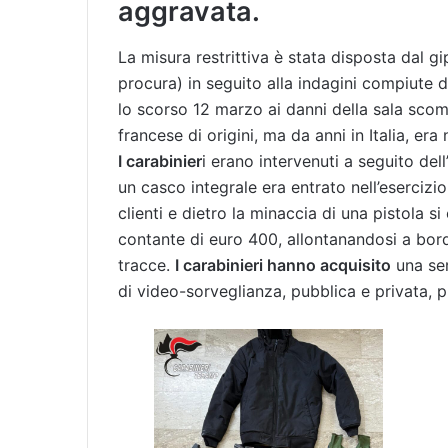
aggravata.
La misura restrittiva è stata disposta dal gi
procura) in seguito alla indagini compiute d
lo scorso 12 marzo ai danni della sala sco
francese di origini, ma da anni in Italia, era 
I carabinier
i erano intervenuti a seguito del
un casco integrale era entrato nell’esercizi
clienti e dietro la minaccia di una pistola 
contante di euro 400, allontanandosi a bor
tracce.
I carabinieri hanno acquisito
una ser
di video-sorveglianza, pubblica e privata, p