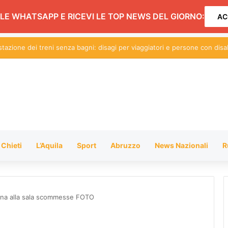
LE WHATSAPP E RICEVI LE TOP NEWS DEL GIORNO:
AC
 movida e Gattopardo: conferenza aperta alle forze politiche. L’incontro
Chieti
L’Aquila
Sport
Abruzzo
News Nazionali
R
apina alla sala scommesse FOTO