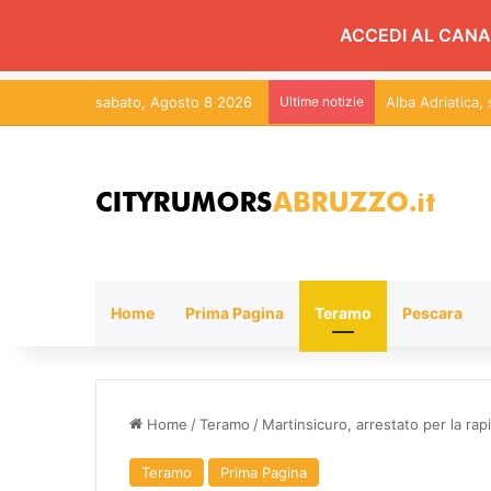
ACCEDI AL CANA
sabato, Agosto 8 2026
Ultime notizie
Alba Adriatica,
Home
Prima Pagina
Teramo
Pescara
Home
/
Teramo
/
Martinsicuro, arrestato per la r
Teramo
Prima Pagina