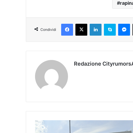
rapin
Facebook
X
LinkedIn
Skype
Messenger
Condividi
Redazione Cityrumors