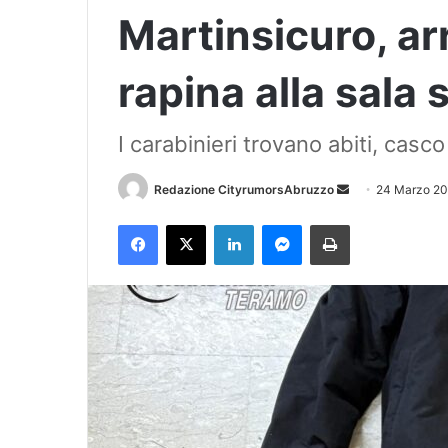
Martinsicuro, ar
rapina alla sal
I carabinieri trovano abiti, casco
Redazione CityrumorsAbruzzo
I
24 Marzo 2
n
Facebook
X
LinkedIn
Messenger
Stampa
v
i
a
u
n
'
e
m
a