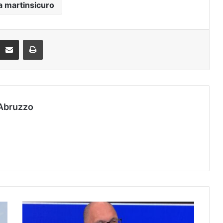
a martinsicuro
Condividi via mail
Stampa
Abruzzo