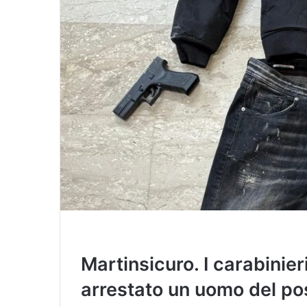
i
l
Martinsicuro. I carabinier
arrestato un uomo del po