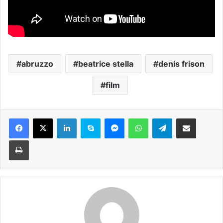
abruzzo
beatrice stella
denis frison
film
Facebook
X
LinkedIn
Skype
Messenger
WhatsApp
Telegram
Condividi via mail
Stampa