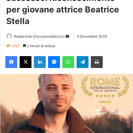
per giovane attrice Beatrice
Stella
Redazione CityrumorsAbruzzo
I
6 Novembre 2024
n
1.465
2 minuti di lettura
v
Facebook
X
LinkedIn
Messenger
WhatsApp
Telegram
Stampa
i
a
u
n
'
e
m
a
i
l