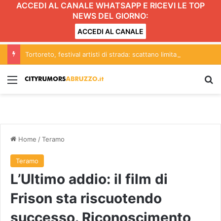
ACCEDI AL CANALE WHATSAPP E RICEVI LE TOP
NEWS DEL GIORNO:
ACCEDI AL CANALE
Tortoreto, festival artisti di strada: scattano limitazioni nella zona centrale del lungomare
Menu
C
Home
/
Teramo
Teramo
L’Ultimo addio: il film di
Frison sta riscuotendo
successo. Riconoscimento