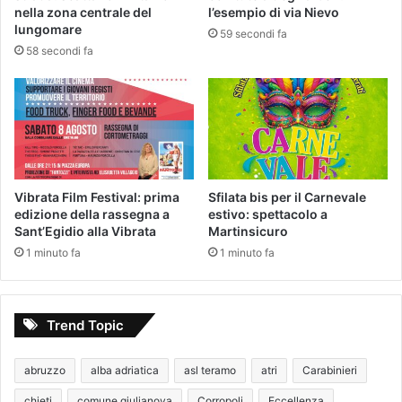
nella zona centrale del
l’esempio di via Nievo
lungomare
59 secondi fa
58 secondi fa
Vibrata Film Festival: prima
Sfilata bis per il Carnevale
edizione della rassegna a
estivo: spettacolo a
Sant’Egidio alla Vibrata
Martinsicuro
1 minuto fa
1 minuto fa
Trend Topic
abruzzo
alba adriatica
asl teramo
atri
Carabinieri
chieti
comune giulianova
Corropoli
Eccellenza