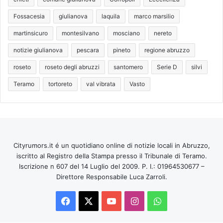
Fossacesia
giulianova
laquila
marco marsilio
martinsicuro
montesilvano
mosciano
nereto
notizie giulianova
pescara
pineto
regione abruzzo
roseto
roseto degli abruzzi
santomero
Serie D
silvi
Teramo
tortoreto
val vibrata
Vasto
Cityrumors.it é un quotidiano online di notizie locali in Abruzzo,
iscritto al Registro della Stampa presso il Tribunale di Teramo.
Iscrizione n 607 del 14 Luglio del 2009. P. I.: 01964530677 –
Direttore Responsabile Luca Zarroli.
Facebook
X
You
Instagram
WhatsApp
Tube