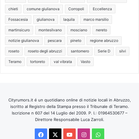
chieti
comune giulianova
Corropoli
Eccellenza
Fossacesia
giulianova
laquila
marco marsilio
martinsicuro
montesilvano
mosciano
nereto
notizie giulianova
pescara
pineto
regione abruzzo
roseto
roseto degli abruzzi
santomero
Serie D
silvi
Teramo
tortoreto
val vibrata
Vasto
Cityrumors.it é un quotidiano online di notizie locali in Abruzzo,
iscritto al Registro della Stampa presso il Tribunale di Teramo.
Iscrizione n 607 del 14 Luglio del 2009. P. I.: 01964530677 –
Direttore Responsabile Luca Zarroli.
Facebook
X
You
Instagram
WhatsApp