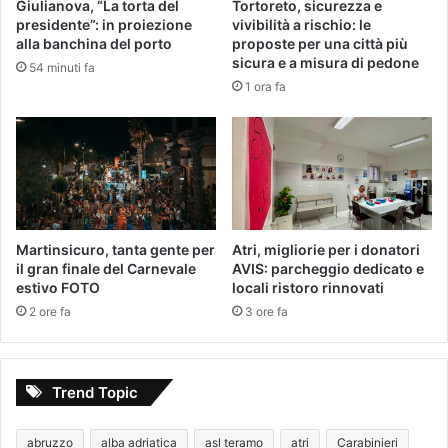
Giulianova, “La torta del
Tortoreto, sicurezza e
presidente”: in proiezione
vivibilità a rischio: le
alla banchina del porto
proposte per una città più
sicura e a misura di pedone
54 minuti fa
1 ora fa
Martinsicuro, tanta gente per
Atri, migliorie per i donatori
il gran finale del Carnevale
AVIS: parcheggio dedicato e
estivo FOTO
locali ristoro rinnovati
2 ore fa
3 ore fa
Trend Topic
abruzzo
alba adriatica
asl teramo
atri
Carabinieri