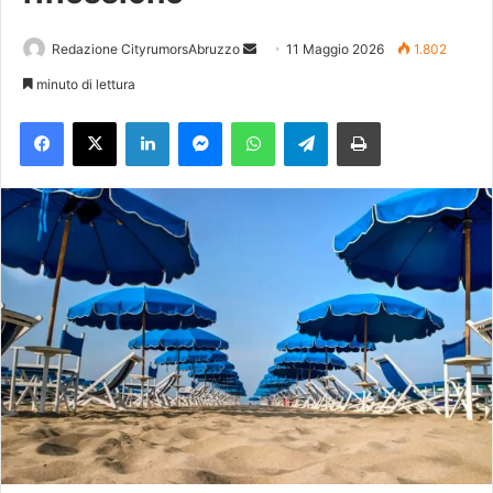
Redazione CityrumorsAbruzzo
I
11 Maggio 2026
1.802
n
minuto di lettura
v
Facebook
X
LinkedIn
Messenger
WhatsApp
Telegram
Stampa
i
a
u
n
'
e
m
a
i
l