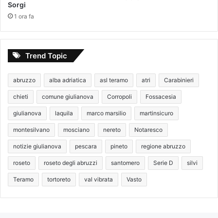
Sorgi
1 ora fa
Trend Topic
abruzzo
alba adriatica
asl teramo
atri
Carabinieri
chieti
comune giulianova
Corropoli
Fossacesia
giulianova
laquila
marco marsilio
martinsicuro
montesilvano
mosciano
nereto
Notaresco
notizie giulianova
pescara
pineto
regione abruzzo
roseto
roseto degli abruzzi
santomero
Serie D
silvi
Teramo
tortoreto
val vibrata
Vasto