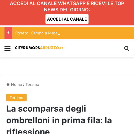
ACCEDI AL CANALE WHATSAPP E RICEVI LE TOP
NEWS DEL GIORNO:
ACCEDI AL CANALE
Roseto, Campo a Mare si aggiudica la terza edizione del Palio delle Contrade FOTO
Menu
C
Home
/
Teramo
Teramo
La scomparsa degli
ombrelloni in prima fila: la
riflessione