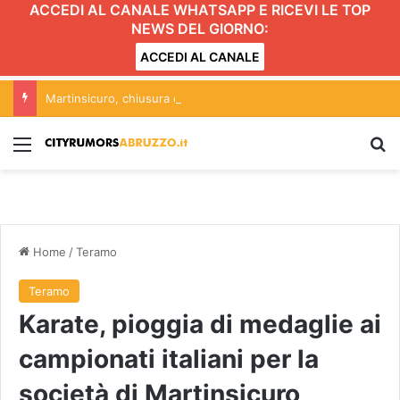
ACCEDI AL CANALE WHATSAPP E RICEVI LE TOP
NEWS DEL GIORNO:
ACCEDI AL CANALE
Martinsicuro, chiusura dei negozi alimentari del centro entro le 20.30: l’ordinanza
Menu
C
Home
/
Teramo
Teramo
Karate, pioggia di medaglie ai
campionati italiani per la
società di Martinsicuro