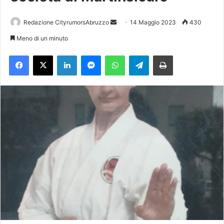
Redazione CityrumorsAbruzzo
I
14 Maggio 2023
430
n
Meno di un minuto
v
Facebook
X
LinkedIn
Messenger
WhatsApp
Telegram
Stampa
i
a
u
n
'
e
m
a
i
l