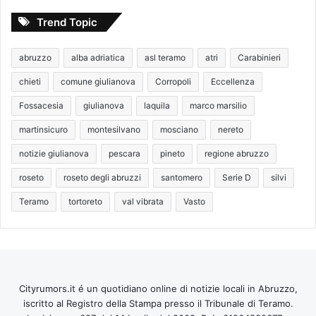
Trend Topic
abruzzo
alba adriatica
asl teramo
atri
Carabinieri
chieti
comune giulianova
Corropoli
Eccellenza
Fossacesia
giulianova
laquila
marco marsilio
martinsicuro
montesilvano
mosciano
nereto
notizie giulianova
pescara
pineto
regione abruzzo
roseto
roseto degli abruzzi
santomero
Serie D
silvi
Teramo
tortoreto
val vibrata
Vasto
Cityrumors.it é un quotidiano online di notizie locali in Abruzzo,
iscritto al Registro della Stampa presso il Tribunale di Teramo.