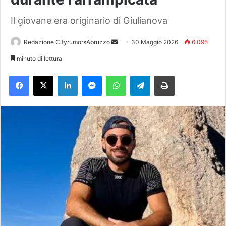
Il giovane era originario di Giulianova
Redazione CityrumorsAbruzzo
I
30 Maggio 2026
6.095
n
minuto di lettura
v
Facebook
X
LinkedIn
Messenger
WhatsApp
Telegram
Stampa
i
a
u
n
'
e
m
a
i
l