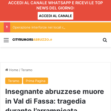
ACCEDI AL CANALE WHATSAPP E RICEVI LE TOP
NEWS DEL GIORNO:
ACCEDI AL CANALE
Operazione interforze nei locali della movida ad Alba Adriatica
Menu
C
Home
/
Teramo
Teramo
Prima Pagina
Insegnante abruzzese muore
in Val di Fassa: tragedia
durante l’arrampicata