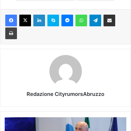
Facebook
X
LinkedIn
Skype
Messenger
WhatsApp
Telegram
Condividi via mail
Stampa
Redazione CityrumorsAbruzzo