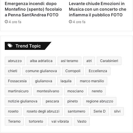
Emergenza incendi: dopo
Levante chiude Emozioni in
Montefino (spento) focolaio
Musica con un concerto che
a Penna Sant’Andrea FOTO
infiamma il pubblico FOTO
4 ore fa
4 ore fa
Trend Topic
abruzzo
alba adriatica
asl teramo
atri
Carabinieri
chieti
comune giulianova
Corropoli
Eccellenza
Fossacesia
giulianova
laquila
marco marsilio
martinsicuro
montesilvano
mosciano
nereto
notizie giulianova
pescara
pineto
regione abruzzo
roseto
roseto degli abruzzi
santomero
Serie D
silvi
Teramo
tortoreto
val vibrata
Vasto