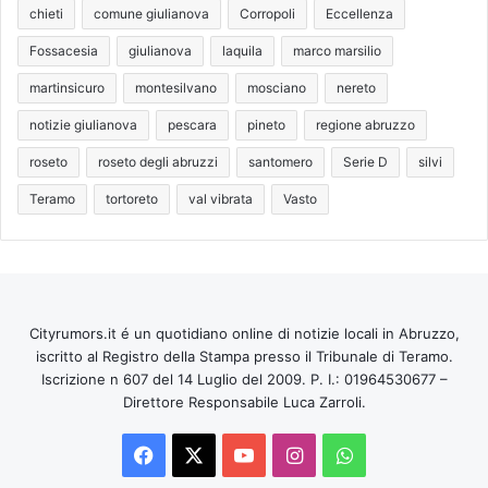
chieti
comune giulianova
Corropoli
Eccellenza
Fossacesia
giulianova
laquila
marco marsilio
martinsicuro
montesilvano
mosciano
nereto
notizie giulianova
pescara
pineto
regione abruzzo
roseto
roseto degli abruzzi
santomero
Serie D
silvi
Teramo
tortoreto
val vibrata
Vasto
Cityrumors.it é un quotidiano online di notizie locali in Abruzzo,
iscritto al Registro della Stampa presso il Tribunale di Teramo.
Iscrizione n 607 del 14 Luglio del 2009. P. I.: 01964530677 –
Direttore Responsabile Luca Zarroli.
Facebook
X
You
Instagram
WhatsApp