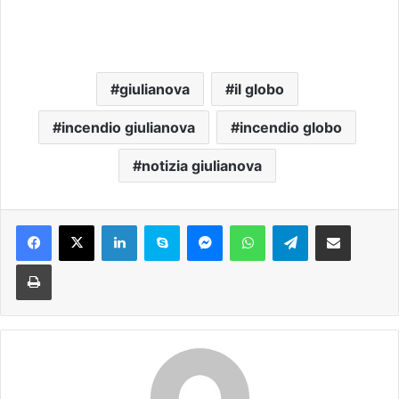
giulianova
il globo
incendio giulianova
incendio globo
notizia giulianova
Facebook
X
LinkedIn
Skype
Messenger
WhatsApp
Telegram
Condividi via mail
Stampa