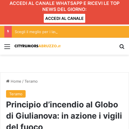
ACCEDI AL CANALE WHATSAPP E RICEVI LE TOP
NEWS DEL GIORNO:
ACCEDI AL CANALE
Scegli il meglio per i lavori nella tua abitazione. D&T Costruzioni si contraddistingue per professionalità e qualità
Menu
C
Home
/
Teramo
Teramo
Principio d’incendio al Globo
di Giulianova: in azione i vigili
del fuoco