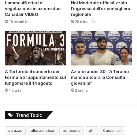
fiamme 45 ettari di
Noi Moderati: ufficializzato
vegetazione: in azione due
l’ingresso dell’ex consigliera
Canadair VIDEO
regionale
15 minuti fa
25 minuti fa
A Tortoreto il concerto dei
Azione under 30: “A Teramo
Formula 3: appuntamento sul
manca ancora la Consulta
lungomare il 14 agosto
giovanile”
1 ora fa
2 ore fa
Trend Topic
abruzzo
alba adriatica
asl teramo
atri
Carabinieri