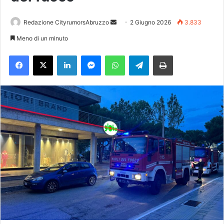
Redazione CityrumorsAbruzzo
I
2 Giugno 2026
3.833
n
Meno di un minuto
v
Facebook
X
LinkedIn
Messenger
WhatsApp
Telegram
Stampa
i
a
u
n
'
e
m
a
i
l