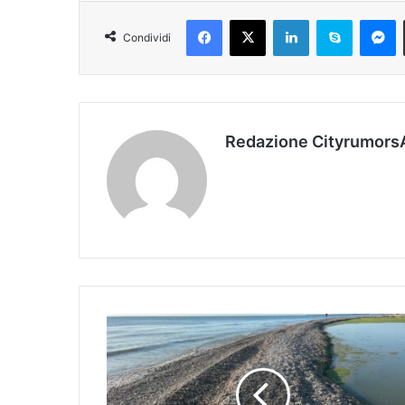
Facebook
X
LinkedIn
Skype
Messenger
Condividi
Redazione Cityrumors