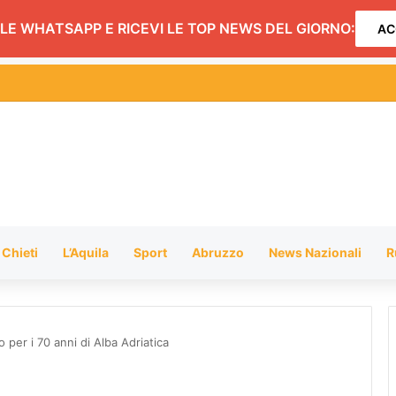
LE WHATSAPP E RICEVI LE TOP NEWS DEL GIORNO:
AC
hiusura dei negozi alimentari del centro entro le 20.30: l’ordinanza
Chieti
L’Aquila
Sport
Abruzzo
News Nazionali
R
ro per i 70 anni di Alba Adriatica