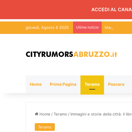
ACCEDI AL CANA
giovedì, Agosto 6 2026
Ultime notizie
Martinsicuro, c
Home
Prima Pagina
Teramo
Pescara
Home
/
Teramo
/
Immagini e storie della città: il lib
Teramo