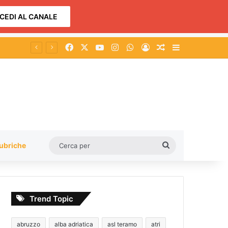
CEDI AL CANALE
Facebook
X
You Tube
Instagram
WhatsApp
Accedi
Un articolo a c
Barra lateral
Cerca
ubriche
per
Trend Topic
abruzzo
alba adriatica
asl teramo
atri