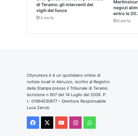
Martinsicur
di Teramo: gli interventi dei
negozi alim
vigili del fuoco
entro le 20.
4 ore fa
6 ore fa
Cityrumors.it é un quotidiano online di
notizie locali in Abruzzo, iscritto al Registro
della Stampa presso il Tribunale di Teramo.
Iscrizione n 607 del 14 Luglio del 2009. P.
I.: 01964530677 – Direttore Responsabile
Luca Zarroli.
Facebook
X
You
Instagram
WhatsApp
Tube