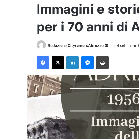
Immagini e storie 
per i 70 anni di 
Redazione CityrumorsAbruzzo
I
4 settimane 
n
Facebook
X
LinkedIn
Messenger
Stampa
v
i
a
u
n
'
e
m
a
i
l