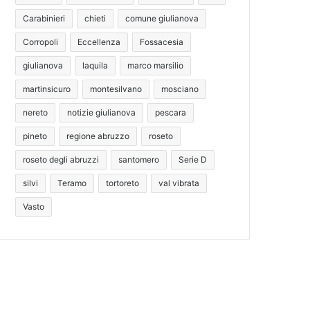
Carabinieri
chieti
comune giulianova
Corropoli
Eccellenza
Fossacesia
giulianova
laquila
marco marsilio
martinsicuro
montesilvano
mosciano
nereto
notizie giulianova
pescara
pineto
regione abruzzo
roseto
roseto degli abruzzi
santomero
Serie D
silvi
Teramo
tortoreto
val vibrata
Vasto