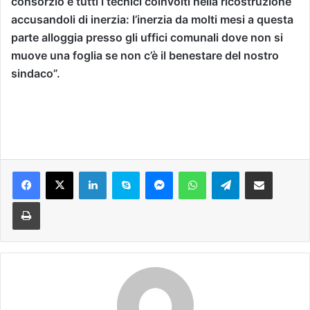
consorzio e tutti i tecnici coinvolti nella ricostruzione
accusandoli di inerzia: l’inerzia da molti mesi a questa
parte alloggia presso gli uffici comunali dove non si
muove una foglia se non c’è il benestare del nostro
sindaco”.
Facebook
X
LinkedIn
Skype
Messenger
WhatsApp
Telegram
Condividi via mail
Stampa