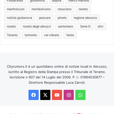
Fossacesia
giulianova
laquila
marco marsilio
martinsicuro
montesilvano
mosciano
nereto
notizie giulianova
pescara
pineto
regione abruzzo
roseto
roseto degli abruzzi
santomero
Serie D
silvi
Teramo
tortoreto
val vibrata
Vasto
Cityrumors.it é un quotidiano online di notizie locali in Abruzzo,
iscritto al Registro della Stampa presso il Tribunale di Teramo.
Iscrizione n 607 del 14 Luglio del 2009. P. I.: 01964530677 –
Direttore Responsabile Luca Zarroli.
Facebook
X
You
Instagram
WhatsApp
Tube