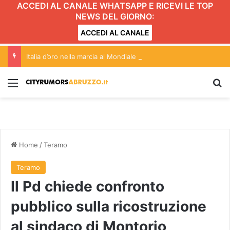
ACCEDI AL CANALE WHATSAPP E RICEVI LE TOP
NEWS DEL GIORNO:
ACCEDI AL CANALE
Italia d’oro nella marcia al Mondiale under20 con l’abruzzese Serena Di Fabio
Menu
C
Home
/
Teramo
Teramo
Il Pd chiede confronto
pubblico sulla ricostruzione
al sindaco di Montorio