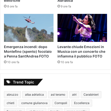
elettriche
Adriatica
8 ore fa
9 ore fa
Emergenza incendi: dopo
Levante chiude Emozioni in
Montefino (spento) focolaio
Musica con un concerto che
a Penna Sant’Andrea FOTO
infiamma il pubblico FOTO
10 ore fa
10 ore fa
Trend Topic
abruzzo
alba adriatica
asl teramo
atri
Carabinieri
chieti
comune giulianova
Corropoli
Eccellenza