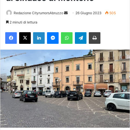
Redazione CityrumorsAbruzzo
I
26 Giugno 2023
505
n
2 minuti di lettura
v
Facebook
X
LinkedIn
Messenger
WhatsApp
Telegram
Stampa
i
a
u
n
'
e
m
a
i
l