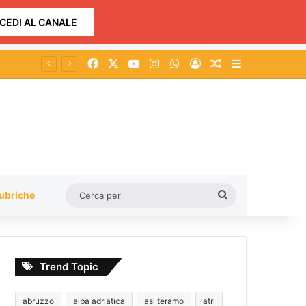
CEDI AL CANALE
Facebook
X
You Tube
Instagram
WhatsApp
Accedi
Un articolo a c
Barra lateral
Cerca
ubriche
per
Trend Topic
abruzzo
alba adriatica
asl teramo
atri