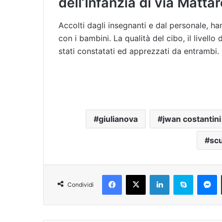
dell’Infanzia di via Mattar
Accolti dagli insegnanti e dal personale, 
con i bambini. La qualità del cibo, il livello
stati constatati ed apprezzati da entrambi.
giulianova
jwan costantini
scu
Facebook
X
LinkedIn
Skype
Messenger
Condividi