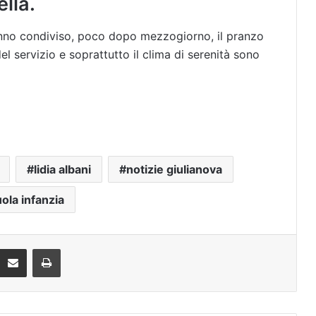
ella.
hanno condiviso, poco dopo mezzogiorno, il pranzo
 del servizio e soprattutto il clima di serenità sono
lidia albani
notizie giulianova
ola infanzia
Condividi via mail
Stampa