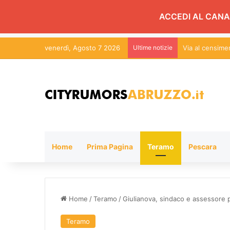
ACCEDI AL CANA
venerdì, Agosto 7 2026
Ultime notizie
Via al censim
Home
Prima Pagina
Teramo
Pescara
Home
/
Teramo
/
Giulianova, sindaco e assessore p
Teramo