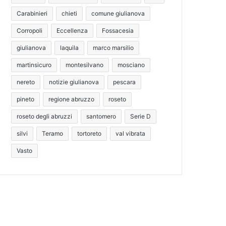
Carabinieri
chieti
comune giulianova
Corropoli
Eccellenza
Fossacesia
giulianova
laquila
marco marsilio
martinsicuro
montesilvano
mosciano
nereto
notizie giulianova
pescara
pineto
regione abruzzo
roseto
roseto degli abruzzi
santomero
Serie D
silvi
Teramo
tortoreto
val vibrata
Vasto