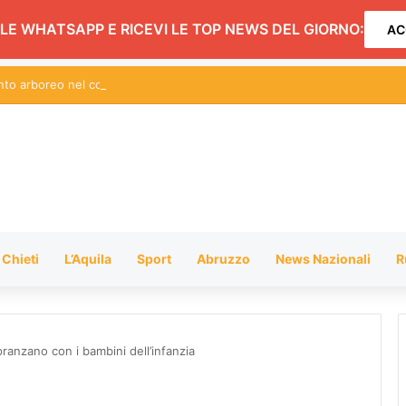
LE WHATSAPP E RICEVI LE TOP NEWS DEL GIORNO:
AC
ento arboreo nel comune di Teramo
Chieti
L’Aquila
Sport
Abruzzo
News Nazionali
R
ranzano con i bambini dell’infanzia