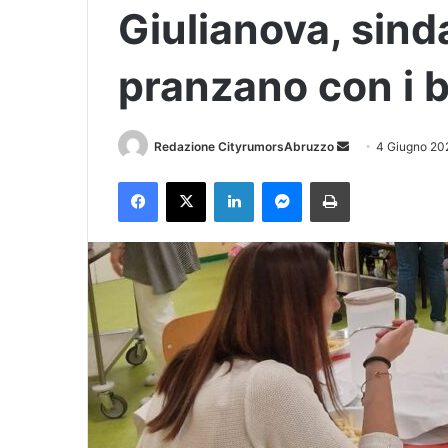
Giulianova, sin
pranzano con i b
Redazione CityrumorsAbruzzo
I
4 Giugno 20
n
Facebook
X
LinkedIn
Messenger
Stampa
v
i
a
u
n
'
e
m
a
i
l