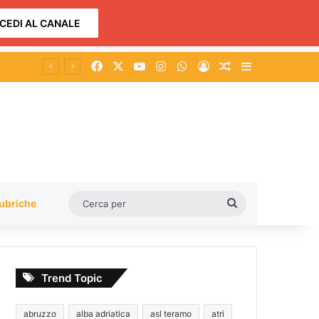
CEDI AL CANALE
Facebook
X
You Tube
Instagram
WhatsApp
Accedi
Un articolo a c
Barra lateral
Al via la Conferenza dei Servizi per la riqualificazione della Provinciale che collega le zone industriali di Atri e Pineto
Cerca
ubriche
per
Trend Topic
abruzzo
alba adriatica
asl teramo
atri