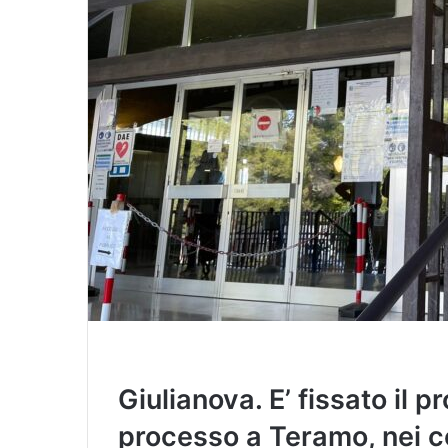
i
l
Giulianova. E’ fissato il p
processo a Teramo, nei co