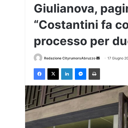
Giulianova, pagi
“Costantini fa c
processo per du
Redazione CityrumorsAbruzzo
I
17 Giugno 2
n
Facebook
X
LinkedIn
Messenger
Stampa
v
i
a
u
n
'
e
m
a