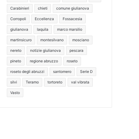
Carabinieri
chieti
comune giulianova
Corropoli
Eccellenza
Fossacesia
giulianova
laquila
marco marsilio
martinsicuro
montesilvano
mosciano
nereto
notizie giulianova
pescara
pineto
regione abruzzo
roseto
roseto degli abruzzi
santomero
Serie D
silvi
Teramo
tortoreto
val vibrata
Vasto