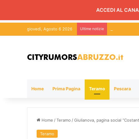
ACCEDI AL CANA
giovedì, Agosto 6 2026
Ultime notizie
Home
Prima Pagina
Teramo
Pescara
Home
/
Teramo
/
Giulianova, pagina social “Costan
Teramo