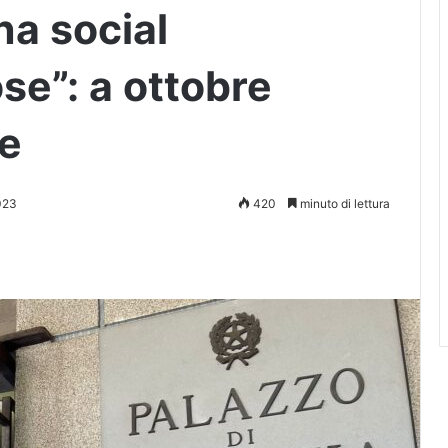
na social
ose”: a ottobre
e
023
420
minuto di lettura