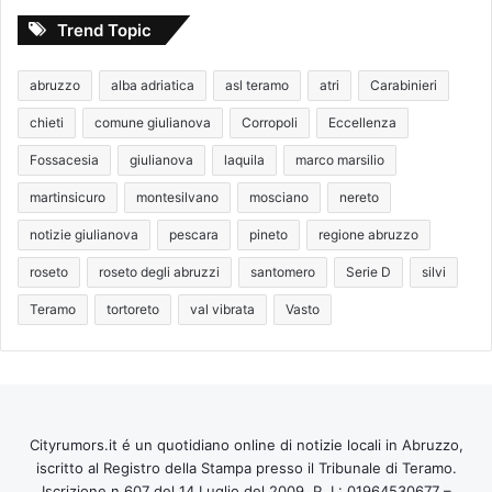
Trend Topic
abruzzo
alba adriatica
asl teramo
atri
Carabinieri
chieti
comune giulianova
Corropoli
Eccellenza
Fossacesia
giulianova
laquila
marco marsilio
martinsicuro
montesilvano
mosciano
nereto
notizie giulianova
pescara
pineto
regione abruzzo
roseto
roseto degli abruzzi
santomero
Serie D
silvi
Teramo
tortoreto
val vibrata
Vasto
Cityrumors.it é un quotidiano online di notizie locali in Abruzzo,
iscritto al Registro della Stampa presso il Tribunale di Teramo.
Iscrizione n 607 del 14 Luglio del 2009. P. I.: 01964530677 –