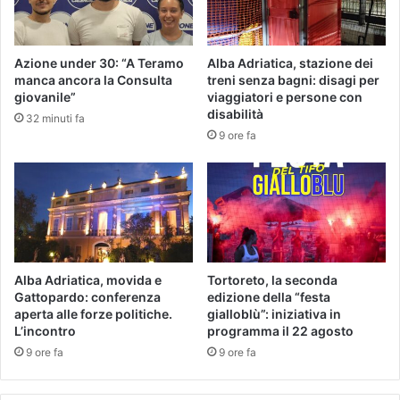
Azione under 30: “A Teramo
Alba Adriatica, stazione dei
manca ancora la Consulta
treni senza bagni: disagi per
giovanile”
viaggiatori e persone con
disabilità
32 minuti fa
9 ore fa
Alba Adriatica, movida e
Tortoreto, la seconda
Gattopardo: conferenza
edizione della “festa
aperta alle forze politiche.
gialloblù”: iniziativa in
L’incontro
programma il 22 agosto
9 ore fa
9 ore fa