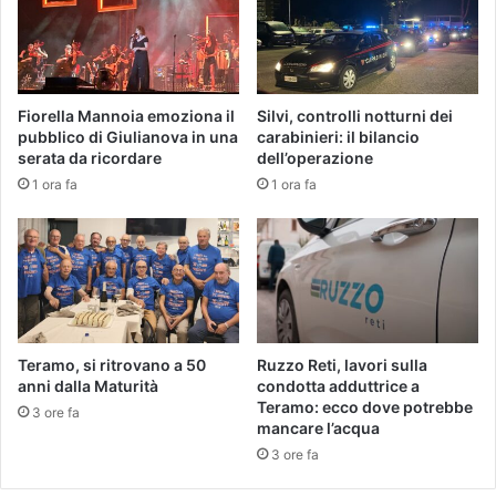
Fiorella Mannoia emoziona il
Silvi, controlli notturni dei
pubblico di Giulianova in una
carabinieri: il bilancio
serata da ricordare
dell’operazione
1 ora fa
1 ora fa
Teramo, si ritrovano a 50
Ruzzo Reti, lavori sulla
anni dalla Maturità
condotta adduttrice a
Teramo: ecco dove potrebbe
3 ore fa
mancare l’acqua
3 ore fa