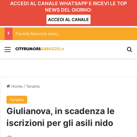
ACCEDI AL CANALE WHATSAPP E RICEVI LE TOP
NEWS DEL GIORNO:
ACCEDI AL CANALE
Fiorella Mannoia emoziona il pubblico di Giulianova in una serata da ricordare
Menu
C
Home
/
Teramo
Teramo
Giulianova, in scadenza le
iscrizioni per gli asili nido