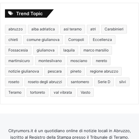
Trend Topic
abruzzo
alba adriatica
asl teramo
atri
Carabinieri
chieti
comune giulianova
Corropoli
Eccellenza
Fossacesia
giulianova
laquila
marco marsilio
martinsicuro
montesilvano
mosciano
nereto
notizie giulianova
pescara
pineto
regione abruzzo
roseto
roseto degli abruzzi
santomero
Serie D
silvi
Teramo
tortoreto
val vibrata
Vasto
Cityrumors.it é un quotidiano online di notizie locali in Abruzzo,
iscritto al Registro della Stampa presso il Tribunale di Teramo.