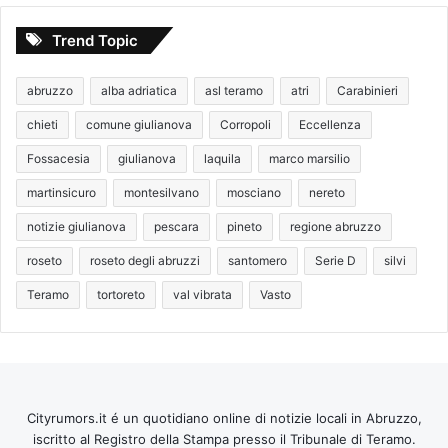
Trend Topic
abruzzo
alba adriatica
asl teramo
atri
Carabinieri
chieti
comune giulianova
Corropoli
Eccellenza
Fossacesia
giulianova
laquila
marco marsilio
martinsicuro
montesilvano
mosciano
nereto
notizie giulianova
pescara
pineto
regione abruzzo
roseto
roseto degli abruzzi
santomero
Serie D
silvi
Teramo
tortoreto
val vibrata
Vasto
Cityrumors.it é un quotidiano online di notizie locali in Abruzzo,
iscritto al Registro della Stampa presso il Tribunale di Teramo.