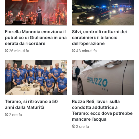
Fiorella Mannoia emoziona il
Silvi, controlli notturni dei
pubblico di Giulianova in una
carabinieri: il bilancio
serata da ricordare
dell’operazione
26 minuti fa
43 minuti fa
Teramo, si ritrovano a 50
Ruzzo Reti, lavori sulla
anni dalla Maturità
condotta adduttrice a
Teramo: ecco dove potrebbe
2 ore fa
mancare l’acqua
2 ore fa