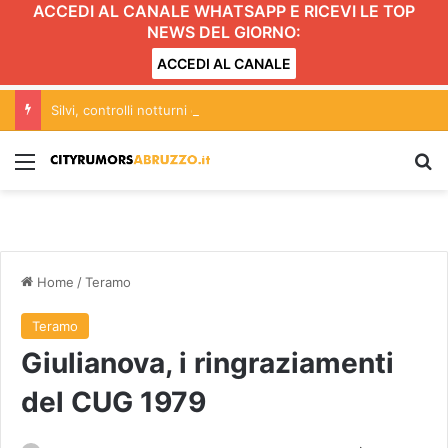
ACCEDI AL CANALE WHATSAPP E RICEVI LE TOP
NEWS DEL GIORNO:
ACCEDI AL CANALE
Silvi, controlli notturni dei carabinieri: il bilancio dell’operazione
Menu
C
Home
/
Teramo
Teramo
Giulianova, i ringraziamenti
del CUG 1979