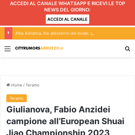
ACCEDI AL CANALE WHATSAPP E RICEVI LE TOP
NEWS DEL GIORNO:
ACCEDI AL CANALE
Alba Adriatica, lite all’esterno del locale: giovane finisce in ospedale
Menu
C
Home
/
Teramo
Teramo
Giulianova, Fabio Anzidei
campione all’European Shuai
Jiao Championship 2023