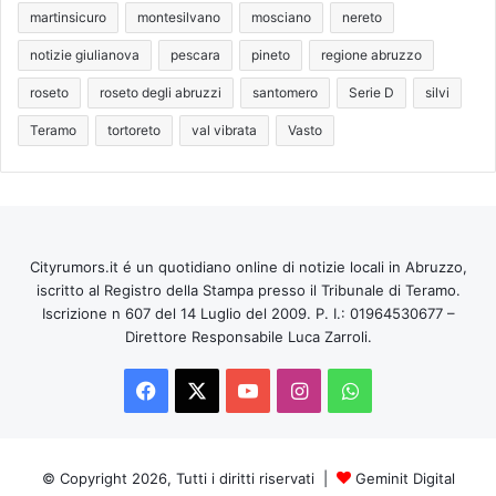
martinsicuro
montesilvano
mosciano
nereto
notizie giulianova
pescara
pineto
regione abruzzo
roseto
roseto degli abruzzi
santomero
Serie D
silvi
Teramo
tortoreto
val vibrata
Vasto
Cityrumors.it é un quotidiano online di notizie locali in Abruzzo,
iscritto al Registro della Stampa presso il Tribunale di Teramo.
Iscrizione n 607 del 14 Luglio del 2009. P. I.: 01964530677 –
Direttore Responsabile Luca Zarroli.
Facebook
X
You
Instagram
WhatsApp
Tube
© Copyright 2026, Tutti i diritti riservati |
Geminit Digital