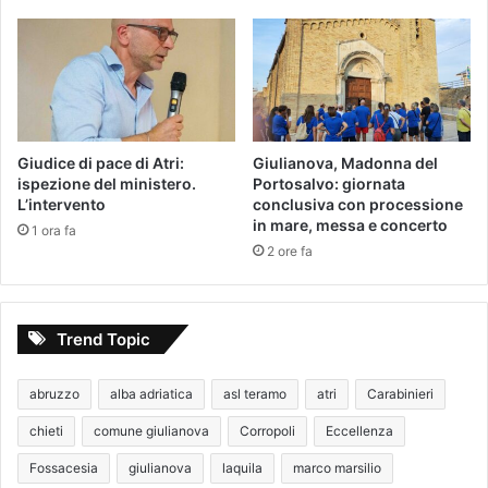
Giudice di pace di Atri:
Giulianova, Madonna del
ispezione del ministero.
Portosalvo: giornata
L’intervento
conclusiva con processione
in mare, messa e concerto
1 ora fa
2 ore fa
Trend Topic
abruzzo
alba adriatica
asl teramo
atri
Carabinieri
chieti
comune giulianova
Corropoli
Eccellenza
Fossacesia
giulianova
laquila
marco marsilio