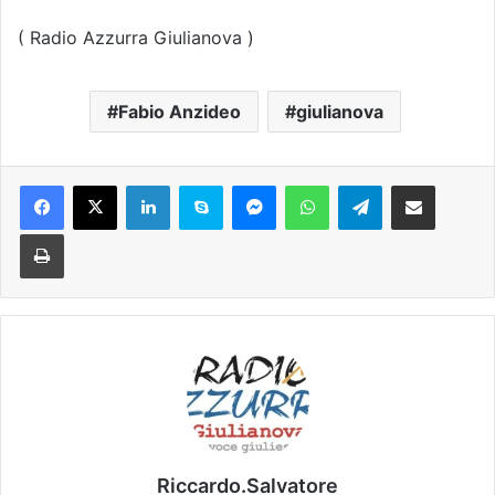
( Radio Azzurra Giulianova )
Fabio Anzideo
giulianova
Facebook
X
LinkedIn
Skype
Messenger
WhatsApp
Telegram
Condividi via mail
Stampa
Riccardo.Salvatore