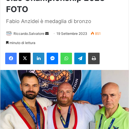
FOTO
Fabio Anzidei è medaglia di bronzo
Riccardo.Salvatore
I
19 Settembre 2023
851
n
minuto di lettura
v
Facebook
X
LinkedIn
Messenger
WhatsApp
Telegram
Stampa
i
a
u
n
'
e
m
a
i
l