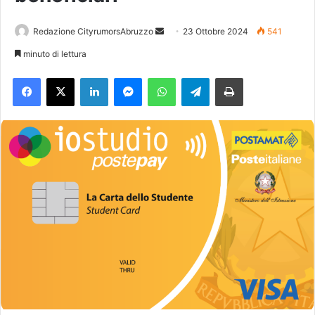
Redazione CityrumorsAbruzzo
I
23 Ottobre 2024
541
n
minuto di lettura
v
Facebook
X
LinkedIn
Messenger
WhatsApp
Telegram
Stampa
i
a
u
n
'
e
m
a
i
l