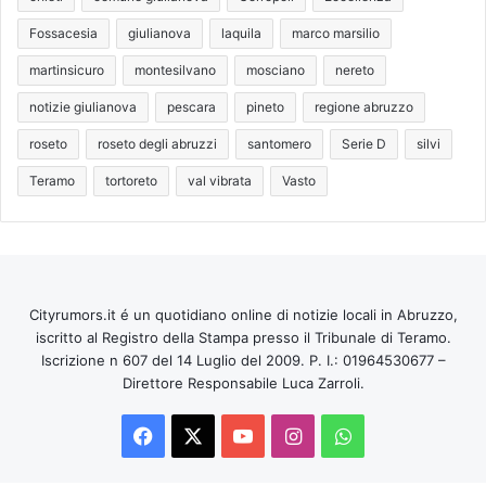
Fossacesia
giulianova
laquila
marco marsilio
martinsicuro
montesilvano
mosciano
nereto
notizie giulianova
pescara
pineto
regione abruzzo
roseto
roseto degli abruzzi
santomero
Serie D
silvi
Teramo
tortoreto
val vibrata
Vasto
Cityrumors.it é un quotidiano online di notizie locali in Abruzzo,
iscritto al Registro della Stampa presso il Tribunale di Teramo.
Iscrizione n 607 del 14 Luglio del 2009. P. I.: 01964530677 –
Direttore Responsabile Luca Zarroli.
Facebook
X
You
Instagram
WhatsApp
Tube