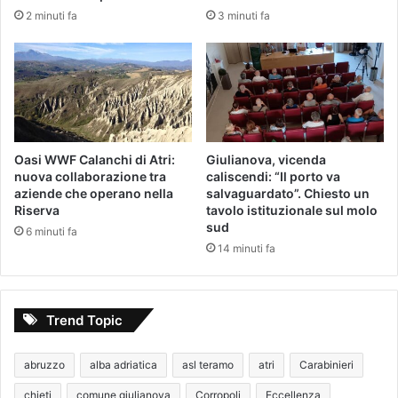
2 minuti fa
3 minuti fa
Oasi WWF Calanchi di Atri:
Giulianova, vicenda
nuova collaborazione tra
caliscendi: “Il porto va
aziende che operano nella
salvaguardato”. Chiesto un
Riserva
tavolo istituzionale sul molo
sud
6 minuti fa
14 minuti fa
Trend Topic
abruzzo
alba adriatica
asl teramo
atri
Carabinieri
chieti
comune giulianova
Corropoli
Eccellenza