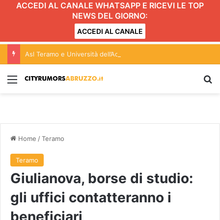
ACCEDI AL CANALE WHATSAPP E RICEVI LE TOP
NEWS DEL GIORNO:
ACCEDI AL CANALE
Asl Teramo e Università dell’Aquila, riunita la commissione paritetica
Menu
C
Home
/
Teramo
Teramo
Giulianova, borse di studio:
gli uffici contatteranno i
beneficiari