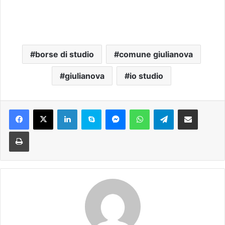
borse di studio
comune giulianova
giulianova
io studio
Facebook
X
LinkedIn
Skype
Messenger
WhatsApp
Telegram
Condividi via mail
Stampa