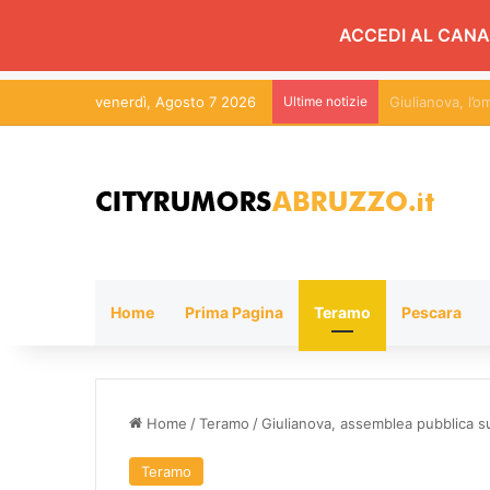
ACCEDI AL CANA
venerdì, Agosto 7 2026
Ultime notizie
Roseto d’aMare”
Home
Prima Pagina
Teramo
Pescara
Home
/
Teramo
/
Giulianova, assemblea pubblica sul
Teramo