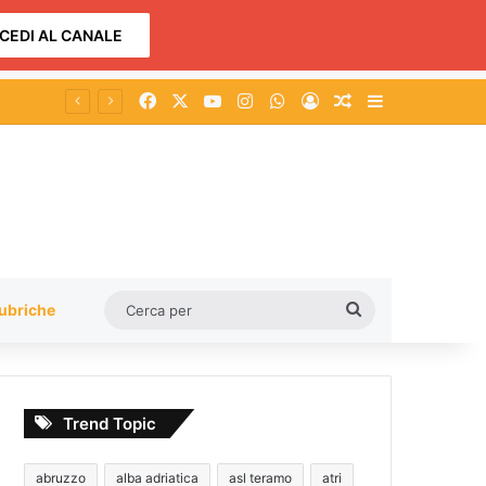
CEDI AL CANALE
Facebook
X
You Tube
Instagram
WhatsApp
Accedi
Un articolo a c
Barra lateral
Cerca
ubriche
per
Trend Topic
abruzzo
alba adriatica
asl teramo
atri