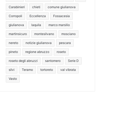
Carabinieri
chieti
comune giulianova
Corropoli
Eccellenza
Fossacesia
giulianova
laquila
marco marsilio
martinsicuro
montesilvano
mosciano
nereto
notizie giulianova
pescara
pineto
regione abruzzo
roseto
roseto degli abruzzi
santomero
Serie D
silvi
Teramo
tortoreto
val vibrata
Vasto