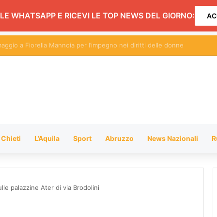
LE WHATSAPP E RICEVI LE TOP NEWS DEL GIORNO:
AC
: tanti concerti con la grande musica jazz e lirica
Chieti
L’Aquila
Sport
Abruzzo
News Nazionali
R
le palazzine Ater di via Brodolini