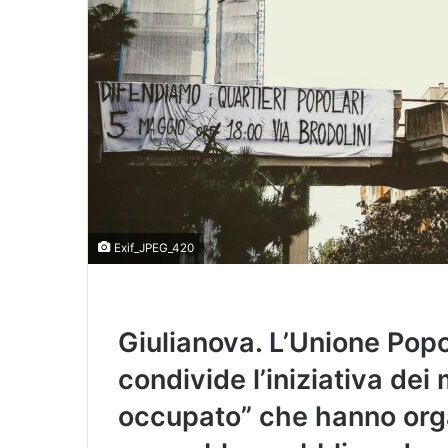
Exif_JPEG_420
Giulianova. L’Unione Popo
condivide l’iniziativa dei
occupato” che hanno org