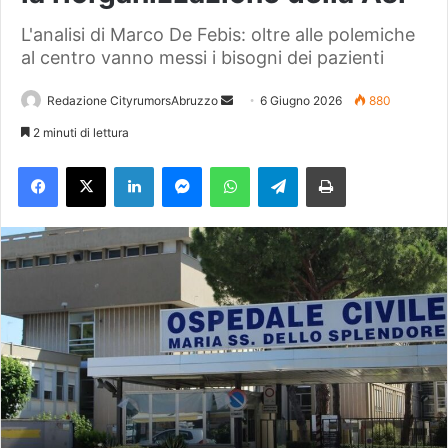
L'analisi di Marco De Febis: oltre alle polemiche
al centro vanno messi i bisogni dei pazienti
Redazione CityrumorsAbruzzo
I
6 Giugno 2026
880
n
2 minuti di lettura
v
Facebook
X
LinkedIn
Messenger
WhatsApp
Telegram
Stampa
i
a
u
n
'
e
m
a
i
l