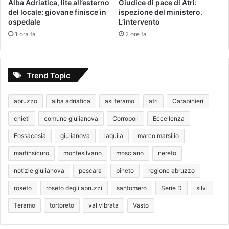
Alba Adriatica, lite all’esterno
Giudice di pace di Atri:
del locale: giovane finisce in
ispezione del ministero.
ospedale
L’intervento
1 ora fa
2 ore fa
Trend Topic
abruzzo
alba adriatica
asl teramo
atri
Carabinieri
chieti
comune giulianova
Corropoli
Eccellenza
Fossacesia
giulianova
laquila
marco marsilio
martinsicuro
montesilvano
mosciano
nereto
notizie giulianova
pescara
pineto
regione abruzzo
roseto
roseto degli abruzzi
santomero
Serie D
silvi
Teramo
tortoreto
val vibrata
Vasto