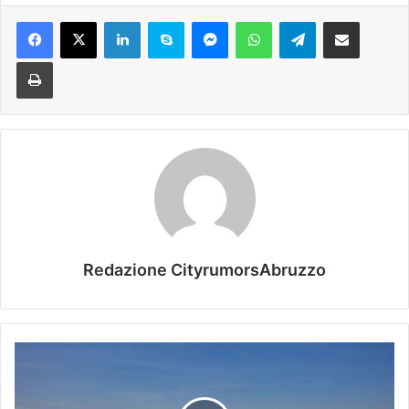
Facebook
X
LinkedIn
Skype
Messenger
WhatsApp
Telegram
Condividi via mail
Stampa
Redazione CityrumorsAbruzzo