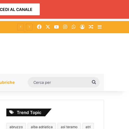
CEDI AL CANALE
Facebook
X
You Tube
Instagram
WhatsApp
Accedi
Un articolo a c
Barra lateral
a
Cerca
ubriche
per
Trend Topic
abruzzo
alba adriatica
asl teramo
atri