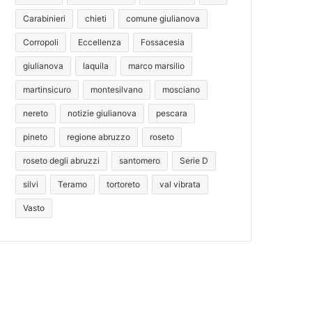
Carabinieri
chieti
comune giulianova
Corropoli
Eccellenza
Fossacesia
giulianova
laquila
marco marsilio
martinsicuro
montesilvano
mosciano
nereto
notizie giulianova
pescara
pineto
regione abruzzo
roseto
roseto degli abruzzi
santomero
Serie D
silvi
Teramo
tortoreto
val vibrata
Vasto