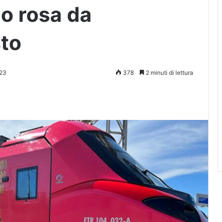
eno rosa da
sto
23
378
2 minuti di lettura