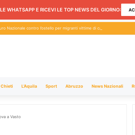
LE WHATSAPP E RICEVI LE TOP NEWS DEL GIORNO:
AC
ro Nazionale contro l’ostello per migranti vittime di caporalato a Pescar
Chieti
L’Aquila
Sport
Abruzzo
News Nazionali
R
nova a Vasto