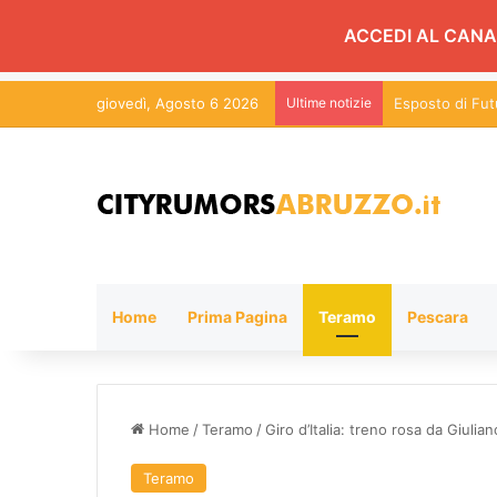
ACCEDI AL CANA
giovedì, Agosto 6 2026
Ultime notizie
Esposto di Futu
Home
Prima Pagina
Teramo
Pescara
Home
/
Teramo
/
Giro d’Italia: treno rosa da Giulia
Teramo