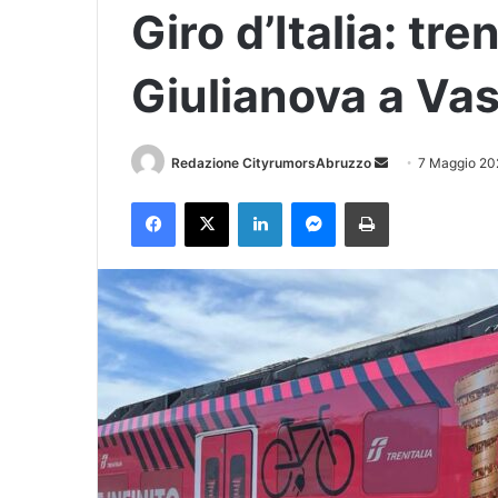
Giro d’Italia: tr
Giulianova a Va
Redazione CityrumorsAbruzzo
I
7 Maggio 20
n
Facebook
X
LinkedIn
Messenger
Stampa
v
i
a
u
n
'
e
m
a
i
l